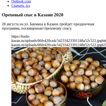
Outlook.com
Скачать .ics
Ореховый спас в Казани 2020
28 августа на ул. Баумана в Казани пройдет праздничная
программа, посвященная Ореховому спасу.
https://kuda-
kazan.ru/uploads/66fe420ca4c54233423391248a52c522.jpg
htt
kazan.ru/uploads/66fe420ca4c54233423391248a52c522.jpg
62