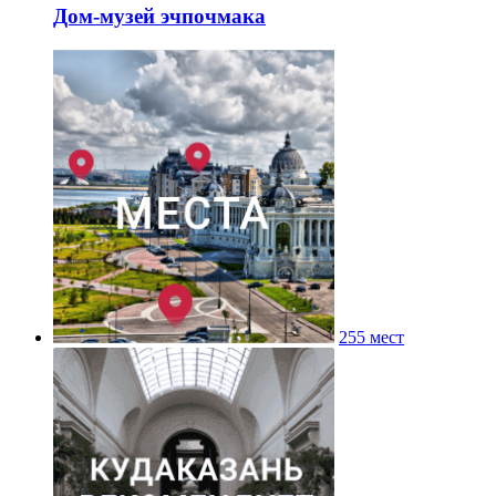
Дом-музей эчпочмака
255 мест