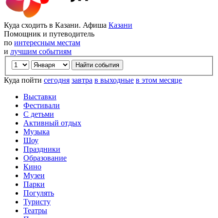
Куда сходить в Казани. Афиша
Казани
Помощник и путеводитель
по
интересным местам
и
лучшим событиям
Куда пойти
сегодня
завтра
в выходные
в этом месяце
Выставки
Фестивали
С детьми
Активный отдых
Музыка
Шоу
Праздники
Образование
Кино
Музеи
Парки
Погулять
Туристу
Театры