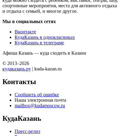
куда можно сходить с ребенком, выставки, театры, шоу,
спортивные мероприятия, места для активного отдыха
и отдыха с семьей, и многое другое.
Мы в социальных сетях
Вконтакте
КудаКазань в однокласниках
КудаКазань в телеграме
Афиша Казань — куда сходить в Казани
© 2013–2026
кудаказань.ру
| kuda-kazan.ru
Контакты
Сообщить об ошибке
Наша электронная почта
mailbox@kudamoscow.ru
КудаКазань
Пресс-релиз