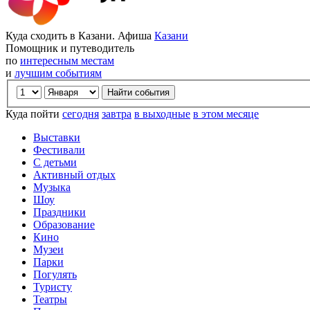
Куда сходить в Казани. Афиша
Казани
Помощник и путеводитель
по
интересным местам
и
лучшим событиям
Куда пойти
сегодня
завтра
в выходные
в этом месяце
Выставки
Фестивали
С детьми
Активный отдых
Музыка
Шоу
Праздники
Образование
Кино
Музеи
Парки
Погулять
Туристу
Театры