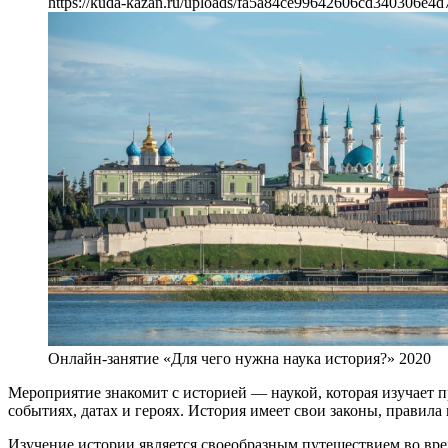
https://kuda-kazan.ru/uploads/fa5a84ce99642606cd340306e4d
Онлайн-занятие «Для чего нужна наука история?» 2020
Мероприятие знакомит с историей — наукой, которая изучает п
событиях, датах и героях. История имеет свои законы, правила 
Изучение истории является своеобразным путешествием во врем