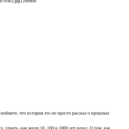
4d7b5e2.jpg
1200
800
поймете, что история это не просто рассказ о прошлых
узнать, как жили 10, 100 и 1000 лет назад. О том, как