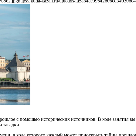
7b5e2.jpg
https://kuda-kazan.ru/uploads/fa5a84ce99642606cd340306e
рошлое с помощью исторических источников. В ходе занятия вы 
и загадки.
ени, в ходе которого каждый может приоткрыть тайны прошлого, 