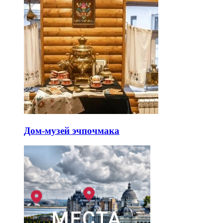
Дом-музей эчпочмака