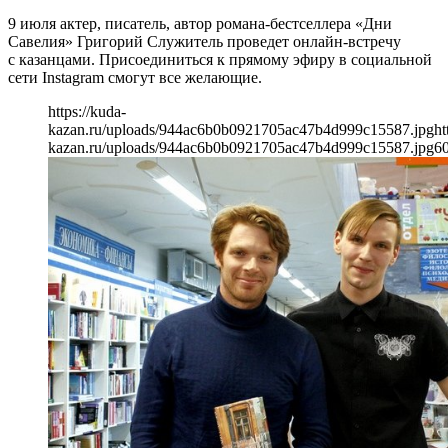
9 июля актер, писатель, автор романа-бестселлера «Дни
Савелия» Григорий Служитель проведет онлайн-встречу
с казанцами. Присоединиться к прямому эфиру в социальной
сети Instagram смогут все желающие.
https://kuda-
kazan.ru/uploads/944ac6b0b0921705ac47b4d999c15587.jpg
ht
kazan.ru/uploads/944ac6b0b0921705ac47b4d999c15587.jpg
6