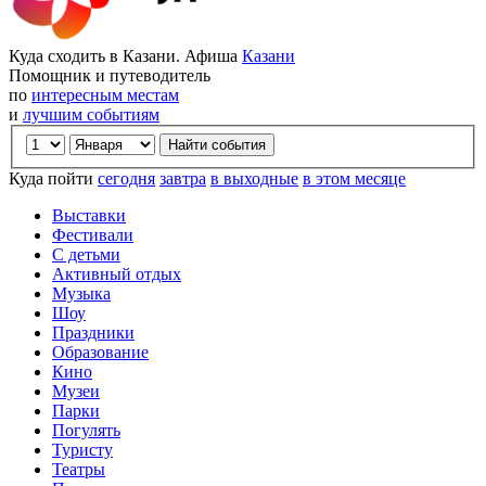
Куда сходить в Казани. Афиша
Казани
Помощник и путеводитель
по
интересным местам
и
лучшим событиям
Куда пойти
сегодня
завтра
в выходные
в этом месяце
Выставки
Фестивали
С детьми
Активный отдых
Музыка
Шоу
Праздники
Образование
Кино
Музеи
Парки
Погулять
Туристу
Театры