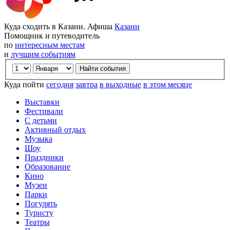
Куда сходить в Казани. Афиша
Казани
Помощник и путеводитель
по
интересным местам
и
лучшим событиям
Куда пойти
сегодня
завтра
в выходные
в этом месяце
Выставки
Фестивали
С детьми
Активный отдых
Музыка
Шоу
Праздники
Образование
Кино
Музеи
Парки
Погулять
Туристу
Театры