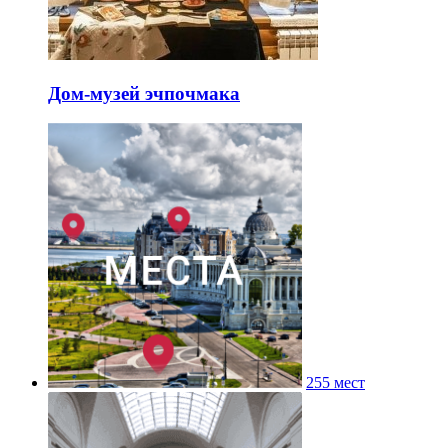
Дом-музей эчпочмака
255 мест