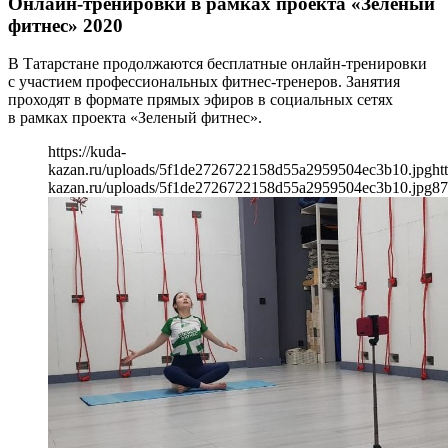
Онлайн-тренировки в рамках проекта «Зеленый
фитнес» 2020
В Татарстане продолжаются бесплатные онлайн-тренировки
с участием профессиональных фитнес-тренеров. Занятия
проходят в формате прямых эфиров в социальных сетях
в рамках проекта «Зеленый фитнес».
https://kuda-
kazan.ru/uploads/5f1de2726722158d55a2959504ec3b10.jpg
ht
kazan.ru/uploads/5f1de2726722158d55a2959504ec3b10.jpg
87