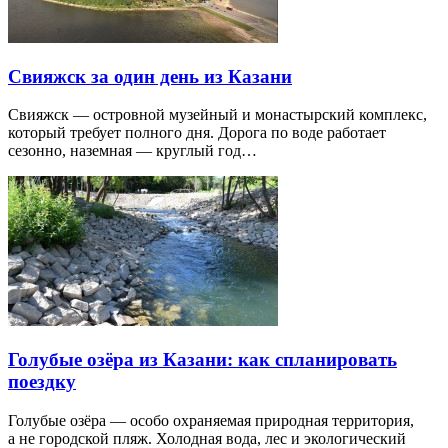
Свияжск за один день из Казани
Свияжск — островной музейный и монастырский комплекс,
который требует полного дня. Дорога по воде работает
сезонно, наземная — круглый год…
Голубые озёра из Казани: как спланировать
поездку
Голубые озёра — особо охраняемая природная территория,
а не городской пляж. Холодная вода, лес и экологический