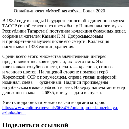
Онлайн-проект «Музейная азбука. Бона» 2020
В 1982 году в фонды Государственного объединенного музея
ТАССР (такой статус в то время был у Национального музея
Республики Татарстан) поступила коллекция бумажных денег,
собранная жителем Казани Г. М. Добросмысловым
и приобретенная музеем после его смерти. Коллекция
насчитывает 1328 единиц хранения.
Среди всего этого множества значительный интерес
представляют шелковые деньги, их всего пять. Эта
«шелковка» голубого цвета, печать — красного, синего
и черного цветов. На лицевой стороне помещен герб
Хорезмской ССР с полумесяцем, справа указан цифровой
номинал, слева — буквенный. Надписи произведены
на узбекском языке арабской вязью. Наверху напечатан номер
денежного знака — 26835, внизу — дата выпуска.
Узнать подробности можно на сайте организаторов:
https://www.culture.ru/events/668476/onlain-proekt-muzeinaya-
azbuka-bona
Поделиться ссылкой