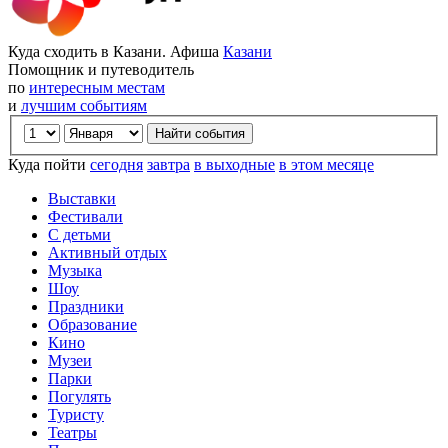
Куда сходить в Казани. Афиша
Казани
Помощник и путеводитель
по
интересным местам
и
лучшим событиям
Куда пойти
сегодня
завтра
в выходные
в этом месяце
Выставки
Фестивали
С детьми
Активный отдых
Музыка
Шоу
Праздники
Образование
Кино
Музеи
Парки
Погулять
Туристу
Театры