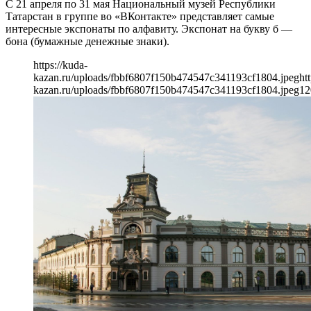
С 21 апреля по 31 мая Национальный музей Республики
Татарстан в группе во «ВКонтакте» представляет самые
интересные экспонаты по алфавиту. Экспонат на букву б —
бона (бумажные денежные знаки).
https://kuda-
kazan.ru/uploads/fbbf6807f150b474547c341193cf1804.jpeg
ht
kazan.ru/uploads/fbbf6807f150b474547c341193cf1804.jpeg
12