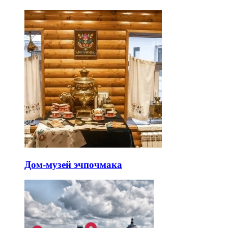
Дом-музей эчпочмака