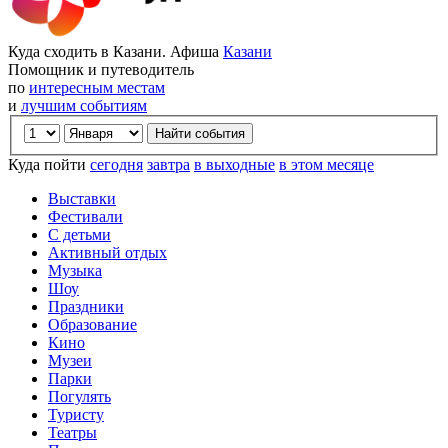
Куда сходить в Казани. Афиша
Казани
Помощник и путеводитель
по
интересным местам
и
лучшим событиям
Куда пойти
сегодня
завтра
в выходные
в этом месяце
Выставки
Фестивали
С детьми
Активный отдых
Музыка
Шоу
Праздники
Образование
Кино
Музеи
Парки
Погулять
Туристу
Театры