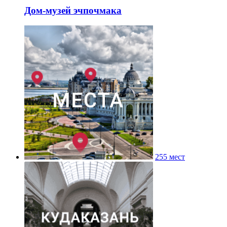
Дом-музей эчпочмака
255 мест