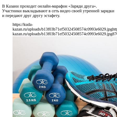
В Казани проходит онлайн-марафон «Заряди друга».
Участники выкладывают в сеть видео своей утренней зарядки
и передают друг другу эстафету.
https://kuda-
kazan.ru/uploads/b13f03b71ef50324508574c0993e6029.jpg
htt
kazan.ru/uploads/b13f03b71ef50324508574c0993e6029.jpg
87