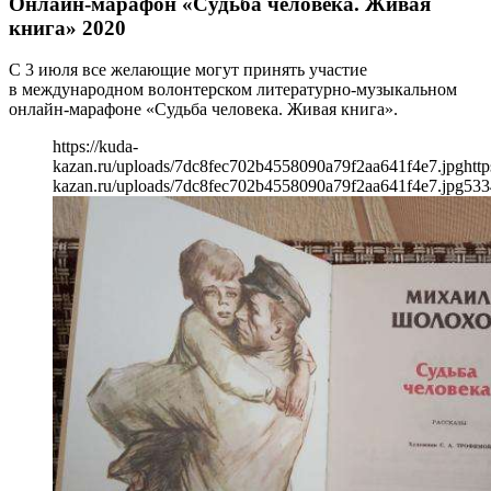
Онлайн-марафон «Судьба человека. Живая
книга» 2020
С 3 июля все желающие могут принять участие
в международном волонтерском литературно-музыкальном
онлайн-марафоне «Судьба человека. Живая книга».
https://kuda-
kazan.ru/uploads/7dc8fec702b4558090a79f2aa641f4e7.jpg
http
kazan.ru/uploads/7dc8fec702b4558090a79f2aa641f4e7.jpg
533