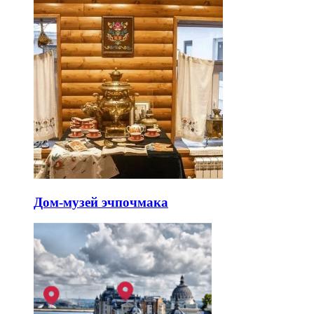
Дом-музей эчпочмака