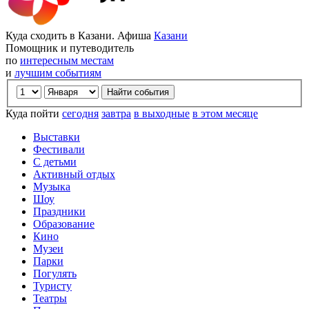
Куда сходить в Казани. Афиша
Казани
Помощник и путеводитель
по
интересным местам
и
лучшим событиям
Куда пойти
сегодня
завтра
в выходные
в этом месяце
Выставки
Фестивали
С детьми
Активный отдых
Музыка
Шоу
Праздники
Образование
Кино
Музеи
Парки
Погулять
Туристу
Театры