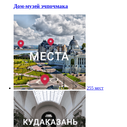
Дом-музей эчпочмака
255 мест