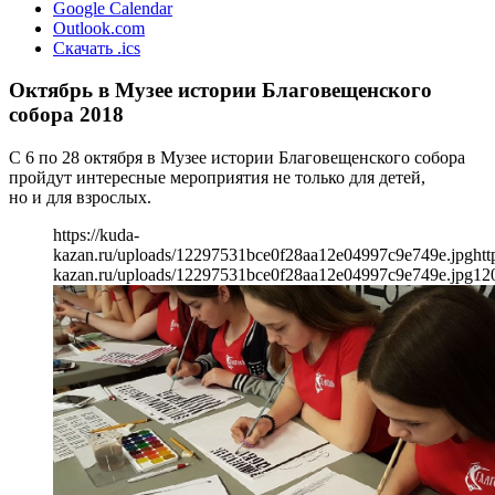
Google Calendar
Outlook.com
Скачать .ics
Октябрь в Музее истории Благовещенского
собора 2018
С 6 по 28 октября в Музее истории Благовещенского собора
пройдут интересные мероприятия не только для детей,
но и для взрослых.
https://kuda-
kazan.ru/uploads/12297531bce0f28aa12e04997c9e749e.jpg
htt
kazan.ru/uploads/12297531bce0f28aa12e04997c9e749e.jpg
12