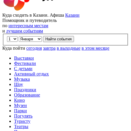
Куда сходить в Казани. Афиша
Казани
Помощник и путеводитель
по
интересным местам
и
лучшим событиям
Куда пойти
сегодня
завтра
в выходные
в этом месяце
Выставки
Фестивали
С детьми
Активный отдых
Музыка
Шоу
Праздники
Образование
Кино
Музеи
Парки
Погулять
Туристу
Театры