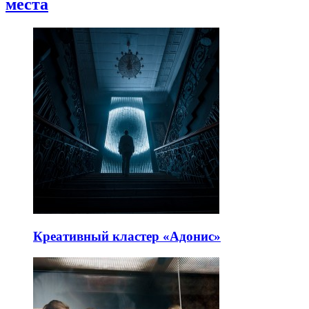
места
Креативный кластер «Адонис»