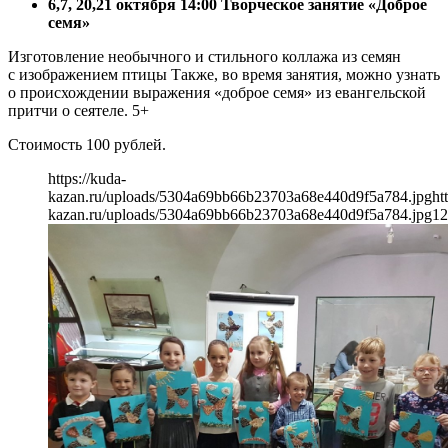
6,7, 20,21 октября 14:00 Творческое занятие «Доброе
семя»
Изготовление необычного и стильного коллажа из семян
с изображением птицы Также, во время занятия, можно узнать
о происхождении выражения «доброе семя» из евангельской
притчи о сеятеле. 5+
Стоимость 100 рублей.
https://kuda-
kazan.ru/uploads/5304a69bb66b23703a68e440d9f5a784.jpg
ht
kazan.ru/uploads/5304a69bb66b23703a68e440d9f5a784.jpg
12