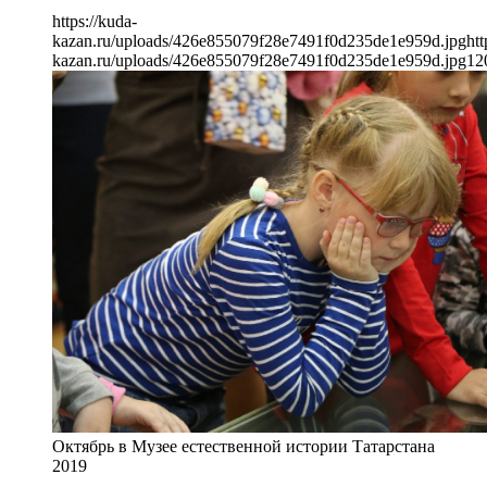
https://kuda-
kazan.ru/uploads/426e855079f28e7491f0d235de1e959d.jpg
htt
kazan.ru/uploads/426e855079f28e7491f0d235de1e959d.jpg
12
Октябрь в Музее естественной истории Татарстана
2019