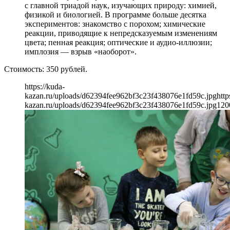
с главной триадой наук, изучающих природу: химией,
физикой и биологией. В программе больше десятка
экспериментов: знакомство с порохом; химические
реакции, приводящие к непредсказуемым изменениям
цвета; пенная реакция; оптические и аудио-иллюзии;
имплозия — взрыв «наоборот».
Стоимость: 350 рублей.
https://kuda-
kazan.ru/uploads/d62394fee962bf3c23f438076e1fd59c.jpg
http
kazan.ru/uploads/d62394fee962bf3c23f438076e1fd59c.jpg
120