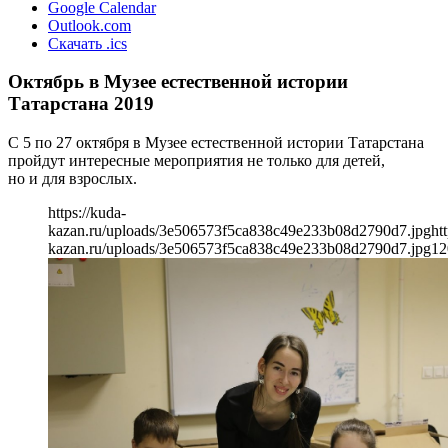
Google Calendar
Outlook.com
Скачать .ics
Октябрь в Музее естественной истории
Татарстана 2019
С 5 по 27 октября в Музее естественной истории Татарстана
пройдут интересные мероприятия не только для детей,
но и для взрослых.
https://kuda-
kazan.ru/uploads/3e506573f5ca838c49e233b08d2790d7.jpg
ht
kazan.ru/uploads/3e506573f5ca838c49e233b08d2790d7.jpg
12