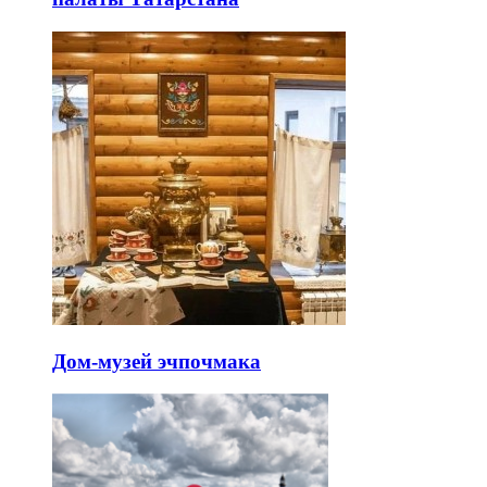
Дом-музей эчпочмака