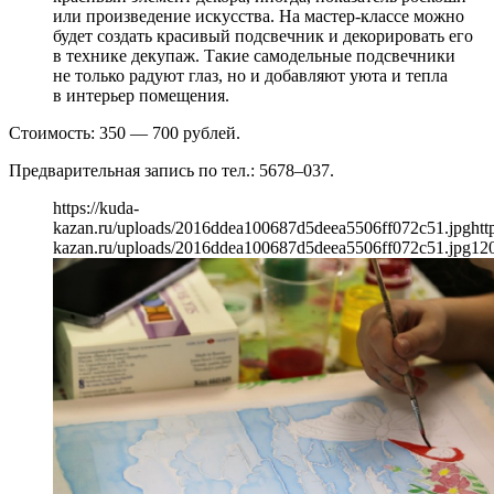
или произведение искусства. На мастер-классе можно
будет создать красивый подсвечник и декорировать его
в технике декупаж. Такие самодельные подсвечники
не только радуют глаз, но и добавляют уюта и тепла
в интерьер помещения.
Стоимость: 350 — 700 рублей.
Предварительная запись по тел.: 5678–037.
https://kuda-
kazan.ru/uploads/2016ddea100687d5deea5506ff072c51.jpg
htt
kazan.ru/uploads/2016ddea100687d5deea5506ff072c51.jpg
12