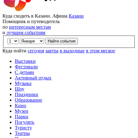
Куда сходить в Казани. Афиша
Казани
Помощник и путеводитель
по
интересным местам
и
лучшим событиям
Куда пойти
сегодня
завтра
в выходные
в этом месяце
Выставки
Фестивали
С детьми
Активный отдых
Музыка
Шоу
Праздники
Образование
Кино
Музеи
Парки
Погулять
Туристу
Театры