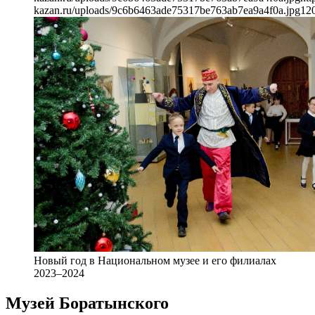
kazan.ru/uploads/9c6b6463ade75317be763ab7ea9a4f0a.jpg
12
Новый год в Национальном музее и его филиалах
2023–2024
Музей Боратынского