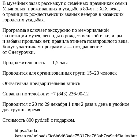
В музейных залах расскажут о семейных праздниках семьи
Ульяновых, проживавших в усадьбе в 80-х гг. ХIХ века,
о традициях рождественских званых вечеров в казанских
городских усадьбах.
Программа включает экскурсию по мемориальной
экспозиции музея, легенды о рождественской елке, игры
и забавы прошлых лет, правила этикета позапрошлого века.
Бонус участникам программы — поздравление
от Снегурочки.
Продолжительность — 1,5 часа
Проводится для организованных групп 15–20 человек
Обязательна предварительная запись
Справки по телефону: +7 (843) 236‑90‑12
Проводится с 20 по 29 декабря 1 или 2 раза в день в удобное
для группы время
Стоимость 800 рублей с подарком.
https://kuda-
kazan.ru/uploads/9c6b6463ade75317be763ab7ea9a4f0a.jpg
htt