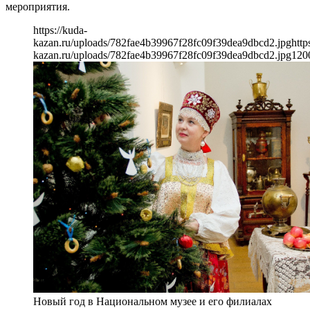
мероприятия.
https://kuda-
kazan.ru/uploads/782fae4b39967f28fc09f39dea9dbcd2.jpg
http
kazan.ru/uploads/782fae4b39967f28fc09f39dea9dbcd2.jpg
120
Новый год в Национальном музее и его филиалах