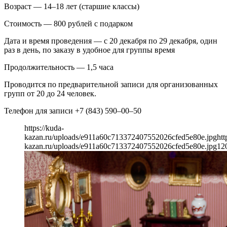
Возраст — 14–18 лет (старшие классы)
Стоимость — 800 рублей с подарком
Дата и время проведения — с 20 декабря по 29 декабря, один
раз в день, по заказу в удобное для группы время
Продолжительность — 1,5 часа
Проводится по предварительной записи для организованных
групп от 20 до 24 человек.
Телефон для записи +7 (843) 590–00–50
https://kuda-
kazan.ru/uploads/e911a60c713372407552026cfed5e80e.jpg
htt
kazan.ru/uploads/e911a60c713372407552026cfed5e80e.jpg
12