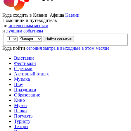
Куда сходить в Казани. Афиша
Казани
Помощник и путеводитель
по
интересным местам
и
лучшим событиям
Куда пойти
сегодня
завтра
в выходные
в этом месяце
Выставки
Фестивали
С детьми
Активный отдых
Музыка
Шоу
Праздники
Образование
Кино
Музеи
Парки
Погулять
Туристу
Театры