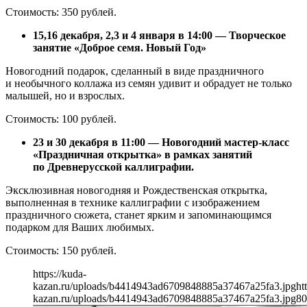
Стоимость: 350 рублей.
15,16 декабря, 2,3 и 4 января в 14:00 — Творческое
занятие «Доброе семя. Новый Год»
Новогодний подарок, сделанный в виде праздничного
и необычного коллажа из семян удивит и обрадует не только
малышей, но и взрослых.
Стоимость: 100 рублей.
23 и 30 декабря в 11:00 — Новогодний мастер-класс
«Праздничная открытка» в рамках занятий
по Древнерусской каллиграфии.
Эксклюзивная новогодняя и Рождественская открытка,
выполненная в технике каллиграфии с изображением
праздничного сюжета, станет ярким и запоминающимся
подарком для Ваших любимых.
Стоимость: 150 рублей.
https://kuda-
kazan.ru/uploads/b4414943ad6709848885a37467a25fa3.jpg
ht
kazan.ru/uploads/b4414943ad6709848885a37467a25fa3.jpg
80