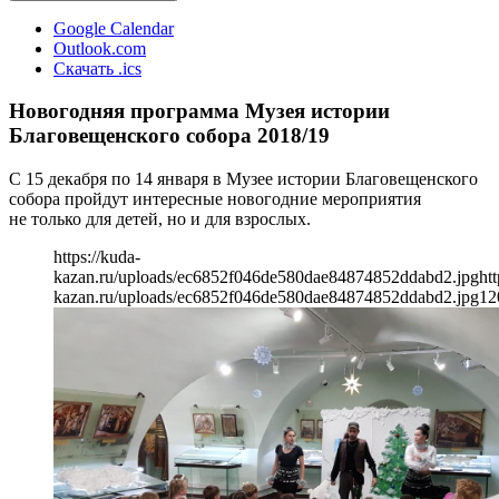
Google Calendar
Outlook.com
Скачать .ics
Новогодняя программа Музея истории
Благовещенского собора 2018/19
С 15 декабря по 14 января в Музее истории Благовещенского
собора пройдут интересные новогодние мероприятия
не только для детей, но и для взрослых.
https://kuda-
kazan.ru/uploads/ec6852f046de580dae84874852ddabd2.jpg
htt
kazan.ru/uploads/ec6852f046de580dae84874852ddabd2.jpg
12