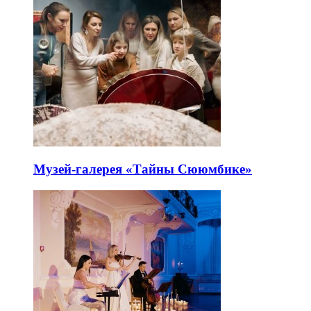
Музей-галерея «Тайны Сююмбике»