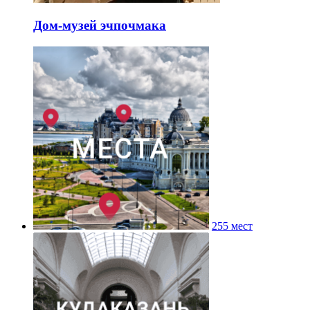
Дом-музей эчпочмака
255 мест