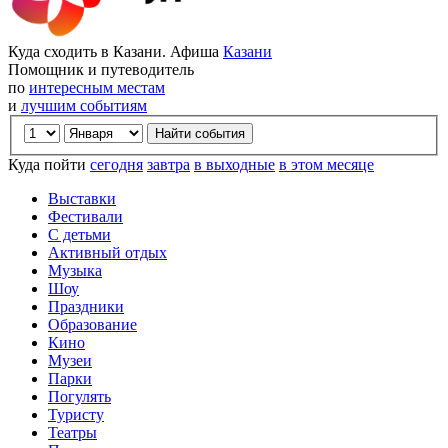
Куда сходить в Казани. Афиша
Казани
Помощник и путеводитель
по
интересным местам
и
лучшим событиям
Куда пойти
сегодня
завтра
в выходные
в этом месяце
Выставки
Фестивали
С детьми
Активный отдых
Музыка
Шоу
Праздники
Образование
Кино
Музеи
Парки
Погулять
Туристу
Театры