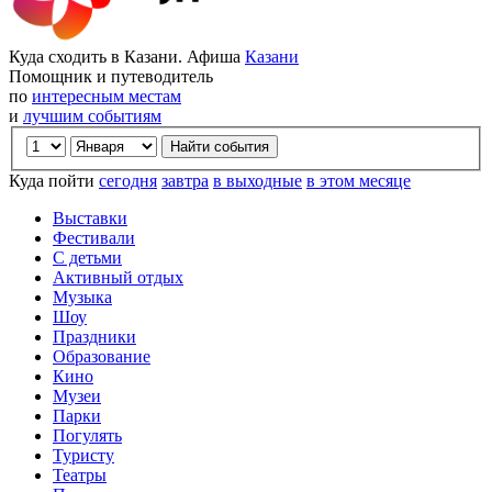
Куда сходить в Казани. Афиша
Казани
Помощник и путеводитель
по
интересным местам
и
лучшим событиям
Куда пойти
сегодня
завтра
в выходные
в этом месяце
Выставки
Фестивали
С детьми
Активный отдых
Музыка
Шоу
Праздники
Образование
Кино
Музеи
Парки
Погулять
Туристу
Театры