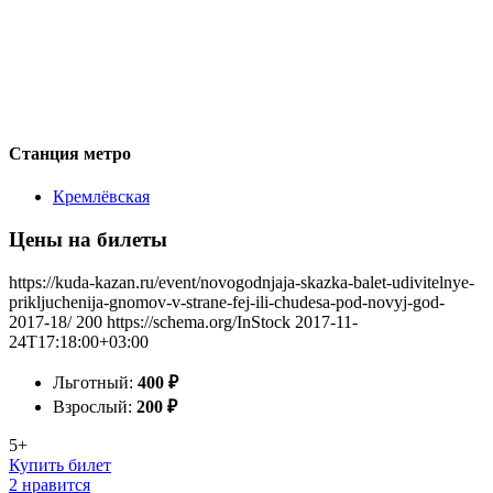
Станция метро
Кремлёвская
Цены на билеты
https://kuda-kazan.ru/event/novogodnjaja-skazka-balet-udivitelnye-
prikljuchenija-gnomov-v-strane-fej-ili-chudesa-pod-novyj-god-
2017-18/
200
https://schema.org/InStock
2017-11-
24T17:18:00+03:00
Льготный:
400
₽
Взрослый:
200
₽
5+
Купить билет
2 нравится