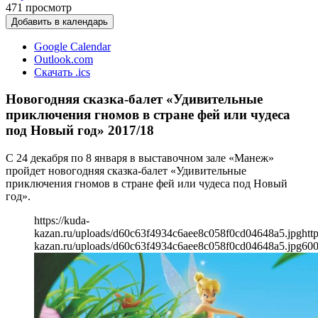
471
просмотр
Добавить в календарь
Google Calendar
Outlook.com
Скачать .ics
Новогодняя сказка-балет «Удивительные
приключения гномов в стране фей или чудеса
под Новый год» 2017/18
С 24 декабря по 8 января в выставочном зале «Манеж»
пройдет новогодняя сказка-балет «Удивительные
приключения гномов в стране фей или чудеса под Новый
год».
https://kuda-
kazan.ru/uploads/d60c63f4934c6aee8c058f0cd04648a5.jpg
htt
kazan.ru/uploads/d60c63f4934c6aee8c058f0cd04648a5.jpg
60