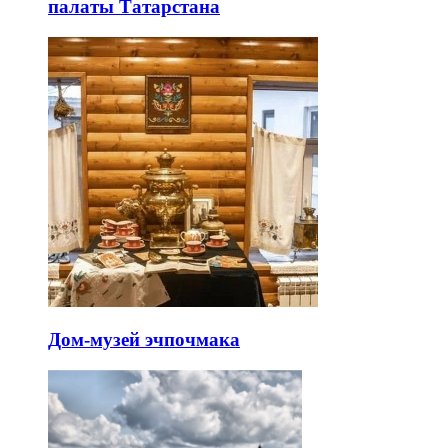
палаты Татарстана
Дом-музей эчпочмака