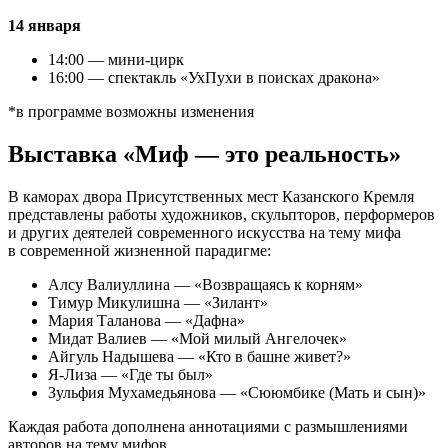
14 января
14:00 — мини-цирк
16:00 — спектакль «УхПухи в поисках дракона»
*в программе возможны изменения
Выставка «Миф — это реальность»
В каморах двора Присутственных мест Казанского Кремля
представлены работы художников, скульпторов, перформеров
и других деятелей современного искусства на тему мифа
в современной жизненной парадигме:
Алсу Валиуллина — «Возвращаясь к корням»
Тимур Микулишна — «Зилант»
Мария Таланова — «Дафна»
Мидат Валиев — «Мой милый Ангелочек»
Айгуль Надышева — «Кто в башне живет?»
Я-Лиза — «Где ты был»
Зульфия Мухамедьянова — «Сююмбике (Мать и сын)»
Каждая работа дополнена аннотациями с размышлениями
авторов на тему мифов.