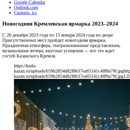
Google Calendar
Outlook.com
Скачать .ics
Новогодняя Кремлевская ярмарка 2023–2024
С 20 декабря 2023 года по 15 января 2024 года во дворе
Присутственных мест пройдет новогодняя ярмарка.
Праздничная атмосфера, театрализованные представления,
музыкальные вечера, вкусные угощения — все это ждет
гостей Казанского Кремля.
https://kuda-
kazan.ru/uploads/b59b2854d82f8637ea65141c4f89a79f.jpg
htt
kazan.ru/uploads/b59b2854d82f8637ea65141c4f89a79f.jpg
12