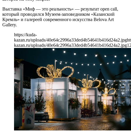
Выставка «Миф — это реальность» — результат open call,
который проводился Музеем-заповедником «Казанский
Кремль» и галереей современного искусства Belova Art
Gallery.
https://kuda-
kazan.ru/uploads/40e64c2996a33ded4b54641b416d24a2.jpg
ht
kazan.ru/uploads/40e64c2996a33ded4b54641b416d24a2.jpg
1