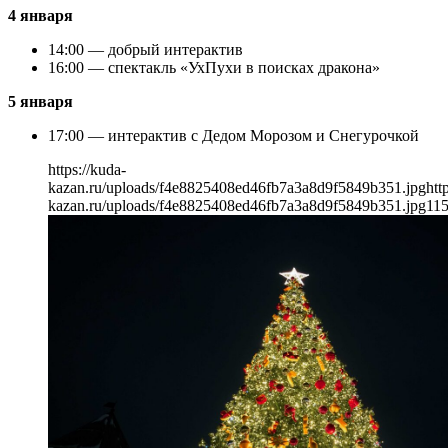
4 января
14:00 — добрый интерактив
16:00 — спектакль «УхПухи в поисках дракона»
5 января
17:00 — интерактив с Дедом Морозом и Снегурочкой
https://kuda-
kazan.ru/uploads/f4e8825408ed46fb7a3a8d9f5849b351.jpg
htt
kazan.ru/uploads/f4e8825408ed46fb7a3a8d9f5849b351.jpg
11