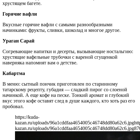
хрустящем багете.
Горячие вафли
Вкусные горячие вафли с самыми разнообразными
начинками: фрукты, сливки, шоколад и многое другое.
Ураган Сарай
Согревающие напитки и десерты, вызывающие ностальгию:
хрустящие вафельные трубочки с вареной сгущенкой
наверняка напомнят вам о детстве.
Кабартма
В меню: сытный пончик приготовлен по старинному
татарскому рецепту, губадия — сладкий пирог со слоеной
начинкой. А еще кофе на песке. Тонкий аромат и глубокий
вкус этого кофе оставят след в душе каждого, кто хоть раз его
пробовал.
https://kuda-
kazan.ru/uploads/96a1cddfaa4654005c46748dd80a62c6.jpg
htt
kazan.ru/uploads/96a1cddfaa4654005c46748dd80a62c6.jpg
87