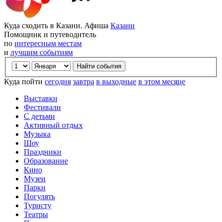
Куда сходить в Казани. Афиша
Казани
Помощник и путеводитель
по
интересным местам
и
лучшим событиям
Куда пойти
сегодня
завтра
в выходные
в этом месяце
Выставки
Фестивали
С детьми
Активный отдых
Музыка
Шоу
Праздники
Образование
Кино
Музеи
Парки
Погулять
Туристу
Театры