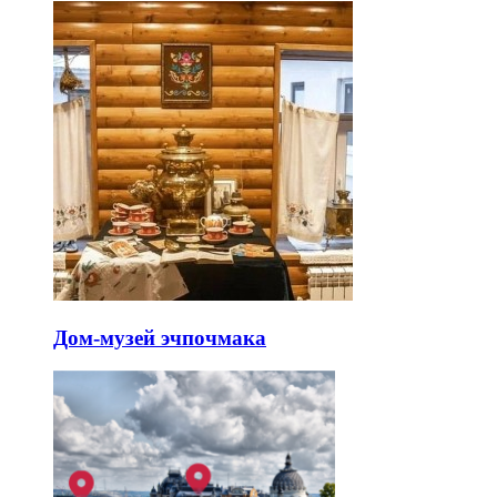
Дом-музей эчпочмака