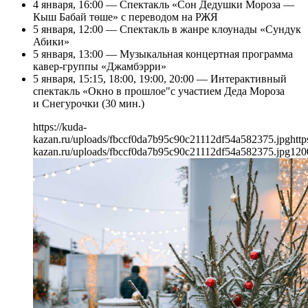
4 января, 16:00 — Спектакль «Сон Дедушки Мороза —
Кыш Бабай төше» с переводом на РЖЯ
5 января, 12:00 — Спектакль в жанре клоунады «Сундук
Абики»
5 января, 13:00 — Музыкальная концертная программа
кавер-группы «Джамбэрри»
5 января, 15:15, 18:00, 19:00, 20:00 — Интерактивный
спектакль «Окно в прошлое"с участием Деда Мороза
и Снегурочки (30 мин.)
https://kuda-
kazan.ru/uploads/fbccf0da7b95c90c21112df54a582375.jpg
http
kazan.ru/uploads/fbccf0da7b95c90c21112df54a582375.jpg
120