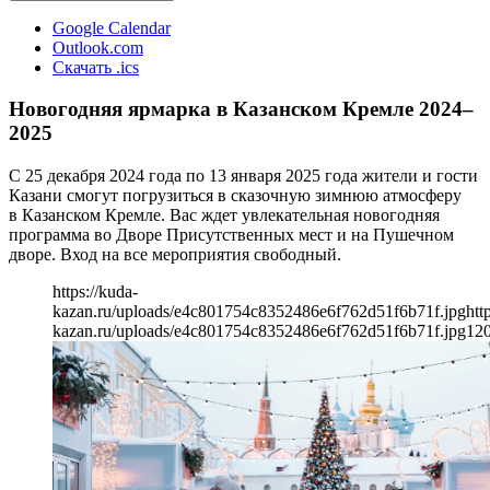
Google Calendar
Outlook.com
Скачать .ics
Новогодняя ярмарка в Казанском Кремле 2024–
2025
С 25 декабря 2024 года по 13 января 2025 года жители и гости
Казани смогут погрузиться в сказочную зимнюю атмосферу
в Казанском Кремле. Вас ждет увлекательная новогодняя
программа во Дворе Присутственных мест и на Пушечном
дворе. Вход на все мероприятия свободный.
https://kuda-
kazan.ru/uploads/e4c801754c8352486e6f762d51f6b71f.jpg
htt
kazan.ru/uploads/e4c801754c8352486e6f762d51f6b71f.jpg
12