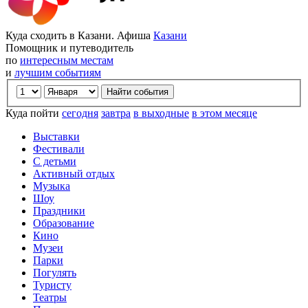
Куда сходить в Казани. Афиша
Казани
Помощник и путеводитель
по
интересным местам
и
лучшим событиям
Куда пойти
сегодня
завтра
в выходные
в этом месяце
Выставки
Фестивали
С детьми
Активный отдых
Музыка
Шоу
Праздники
Образование
Кино
Музеи
Парки
Погулять
Туристу
Театры