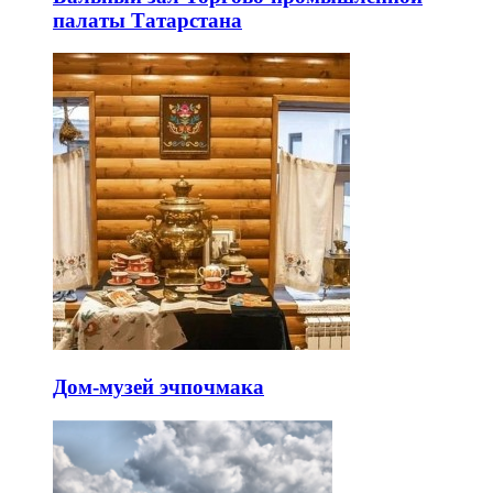
палаты Татарстана
Дом-музей эчпочмака