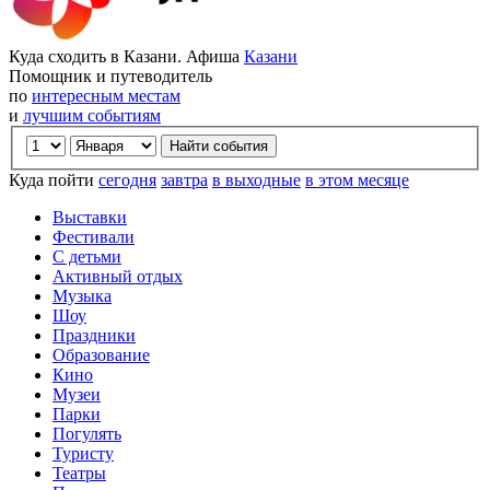
Куда сходить в Казани. Афиша
Казани
Помощник и путеводитель
по
интересным местам
и
лучшим событиям
Куда пойти
сегодня
завтра
в выходные
в этом месяце
Выставки
Фестивали
С детьми
Активный отдых
Музыка
Шоу
Праздники
Образование
Кино
Музеи
Парки
Погулять
Туристу
Театры