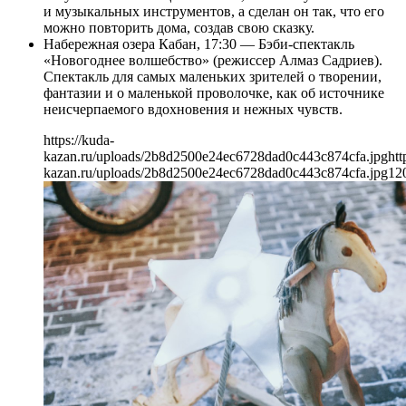
и музыкальных инструментов, а сделан он так, что его
можно повторить дома, создав свою сказку.
Набережная озера Кабан, 17:30 — Бэби-спектакль
«Новогоднее волшебство» (режиссер Алмаз Садриев).
Спектакль для самых маленьких зрителей о творении,
фантазии и о маленькой проволочке, как об источнике
неисчерпаемого вдохновения и нежных чувств.
https://kuda-
kazan.ru/uploads/2b8d2500e24ec6728dad0c443c874cfa.jpg
htt
kazan.ru/uploads/2b8d2500e24ec6728dad0c443c874cfa.jpg
12