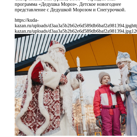
программа «Дедушка Мороз». Детское новогоднее
представление с Дедушкой Морозом и Снегурочкой.
https://kuda-
kazan.ru/uploads/d3aa3a5b2b62e6d589db6baf2a981394.jpg
htt
kazan.ru/uploads/d3aa3a5b2b62e6d589db6baf2a981394.jpg
12