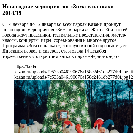
Новогодние мероприятия «Зима в парках»
2018/19
С 14 декабря по 12 января во всех парках Казани пройдут
новогодние мероприятия «Зима в парках». Жителей и гостей
города ждут праздники, театральные представления, мастер-
классы, концерты, игры, соревнования и многое другое.
Программа «Зима в парках», которую второй год организует
Дирекция парков и скверов, стартовала 14 декабря
торжественным открытием катка в парке «Черное озеро».
https://kuda-
kazan.ru/uploads/7c533a046190676a158c2461db277d0f.jpg
ht
kazan.ru/uploads/7c533a046190676a158c2461db277d0f.jpg
12