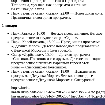
обращения Президента России и Президента
Татарстана, музыкальная программа и катание
на коньках до 3 утра.
Парк у центра семьи «Казан», 22:00 — Новогодняя ночь.
Праздничная новогодняя программа.
1 января
Парк Горького, 16:00 — Детское представление. Детское
представление от студии театра «Сдвиг».
Парк «Калейдоскоп», 15:00 — Праздничная программа
«Дедушка Мороз». Детское новогоднее представление
с Дедушкой Морозом и Снегурочкой.
Сквер «Дербышки», 15:00 — Детская программа
«Снеговик-Почтовик и его друзья». Детское новогоднее
представление с главным парковым героем этой
зимы — Снеговиком-Почтовиком.
Парк у центра семьи «Казан», 18:00 — Праздничная
программа «Дедушка Мороз». Детское новогоднее
представление с Дедушкой Морозом и Снегурочкой.
https://kuda-
kazan.ru/uploads/e420694e67c90525041aed5be77847fc.jpg
htt
kazan.ru/uploads/e420694e67c90525041aed5be77847fc.jpg
10