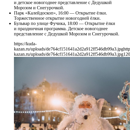
и детское новогоднее представление с Дедушкой
Морозом и Снегурочкой.
Парк «Калейдоскоп», 16:00 — Открытие ёлки.
Торжественное открытие новогодней ёлки.
Бульвар по улице Фучика, 18:00 — Открытие ёлки
и праздничная программа. Детское новогоднее
представление с Дедушкой Морозом и Снегурочкой.
https://kuda-
kazan.ru/uploads/de764cf151641a2d2a912ff546db99a3.jpg
htt
kazan.ru/uploads/de764cf151641a2d2a912ff546db99a3.jpg
12