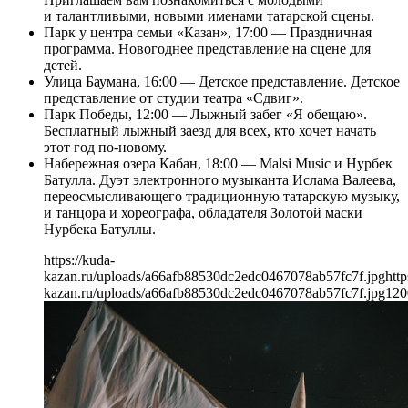
и талантливыми, новыми именами татарской сцены.
Парк у центра семьи «Казан», 17:00 — Праздничная
программа. Новогоднее представление на сцене для
детей.
Улица Баумана, 16:00 — Детское представление. Детское
представление от студии театра «Сдвиг».
Парк Победы, 12:00 — Лыжный забег «Я обещаю».
Бесплатный лыжный заезд для всех, кто хочет начать
этот год по-новому.
Набережная озера Кабан, 18:00 — Malsi Music и Нурбек
Батулла. Дуэт электронного музыканта Ислама Валеева,
переосмысливающего традиционную татарскую музыку,
и танцора и хореографа, обладателя Золотой маски
Нурбека Батуллы.
https://kuda-
kazan.ru/uploads/a66afb88530dc2edc0467078ab57fc7f.jpg
http
kazan.ru/uploads/a66afb88530dc2edc0467078ab57fc7f.jpg
120