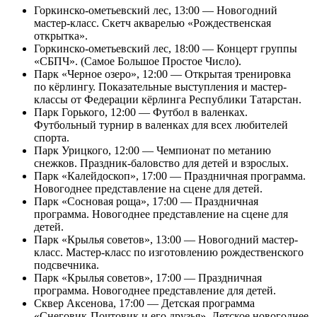
Горкинско-омeтьевский лес, 13:00 — Новогодний
мастер-класс. Скетч акварелью «Рождественская
открытка».
Горкинско-омeтьевский лес, 18:00 — Концерт группы
«СБПЧ». (Самое Большое Простое Число).
Парк «Черное озеро», 12:00 — Открытая тренировка
по кёрлингу. Показательные выступления и мастер-
классы от Федерации кёрлинга Республики Татарстан.
Парк Горького, 12:00 — Футбол в валенках.
Футбольный турнир в валенках для всех любителей
спорта.
Парк Урицкого, 12:00 — Чемпионат по метанию
снежков. Праздник-баловство для детей и взрослых.
Парк «Калейдоскоп», 17:00 — Праздничная программа.
Новогоднее представление на сцене для детей.
Парк «Сосновая роща», 17:00 — Праздничная
программа. Новогоднее представление на сцене для
детей.
Парк «Крылья советов», 13:00 — Новогодний мастер-
класс. Мастер-класс по изготовлению рождественского
подсвечника.
Парк «Крылья советов», 17:00 — Праздничная
программа. Новогоднее представление для детей.
Сквер Аксенова, 17:00 — Детская программа
«Снеговик-Почтовик и его друзья». Детское новогоднее