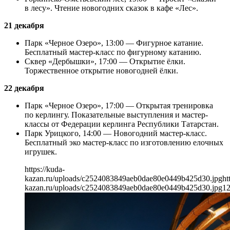
в лесу». Чтение новогодних сказок в кафе «Лес».
21 декабря
Парк «Черное Озеро», 13:00 — Фигурное катание.
Бесплатный мастер-класс по фигурному катанию.
Сквер «Дербышки», 17:00 — Открытие ёлки.
Торжественное открытие новогодней ёлки.
22 декабря
Парк «Черное Озеро», 17:00 — Открытая тренировка
по керлингу. Показательные выступления и мастер-
классы от Федерации керлинга Республики Татарстан.
Парк Урицкого, 14:00 — Новогодний мастер-класс.
Бесплатный эко мастер-класс по изготовлению елочных
игрушек.
https://kuda-
kazan.ru/uploads/c2524083849aeb0dae80e0449b425d30.jpg
ht
kazan.ru/uploads/c2524083849aeb0dae80e0449b425d30.jpg
1