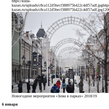
https://kuda-
kazan.ru/uploads/c8ca112d5becf388975b422c4df57adf.jpg
http
kazan.ru/uploads/c8ca112d5becf388975b422c4df57adf.jpg
120
Новогодние мероприятия «Зима в парках» 2018/19
6 января