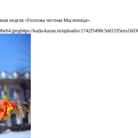
чная неделя «Госпожа честная Масленица».
06eb4.jpeg
https://kuda-kazan.ru/uploads/c1742f5498c5dd1195eea1b0