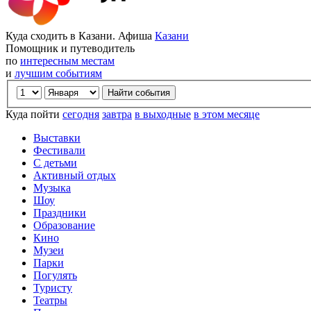
Куда сходить в Казани. Афиша
Казани
Помощник и путеводитель
по
интересным местам
и
лучшим событиям
Куда пойти
сегодня
завтра
в выходные
в этом месяце
Выставки
Фестивали
С детьми
Активный отдых
Музыка
Шоу
Праздники
Образование
Кино
Музеи
Парки
Погулять
Туристу
Театры