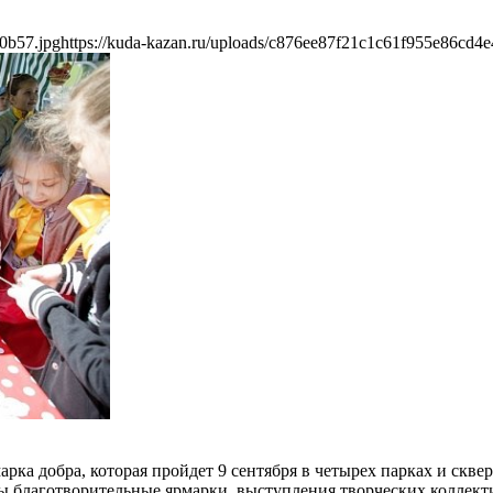
0b57.jpg
https://kuda-kazan.ru/uploads/c876ee87f21c1c61f955e86cd4e
рка добра, которая пройдет 9 сентября в четырех парках и скве
ы благотворительные ярмарки, выступления творческих коллект