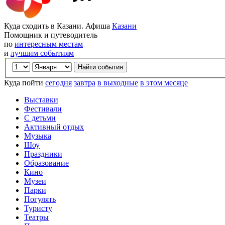
Куда сходить в Казани. Афиша
Казани
Помощник и путеводитель
по
интересным местам
и
лучшим событиям
Куда пойти
сегодня
завтра
в выходные
в этом месяце
Выставки
Фестивали
С детьми
Активный отдых
Музыка
Шоу
Праздники
Образование
Кино
Музеи
Парки
Погулять
Туристу
Театры