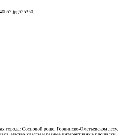
40b57.jpg
525
350
рах города: Сосновой роще, Горкинско-Ометьевском лесу,
ивов, мастер-классы и разные интерактивные площадки.