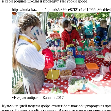
в свои родные школы и проведут там уроки добра.
https://kuda-kazan.ru/uploads/c876ee87f21c1c61f955e86cd4e4
«Неделя добра» в Казани 2017
Кульминацией недели добра станет большая общегородская ярма
парках Горького и «Континент». В каждом парке запланирован