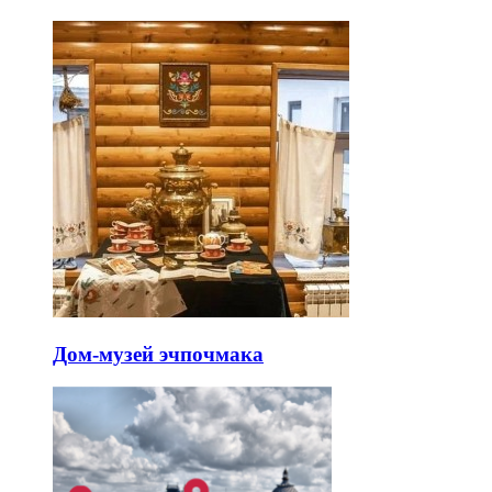
Дом-музей эчпочмака