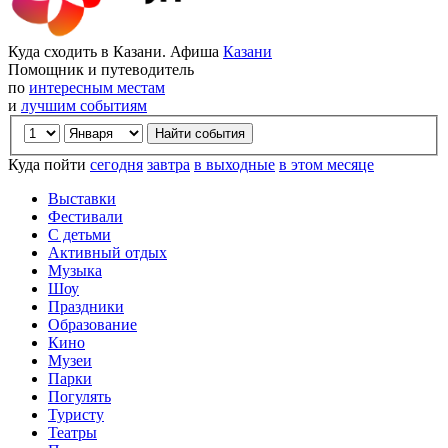
Куда сходить в Казани. Афиша
Казани
Помощник и путеводитель
по
интересным местам
и
лучшим событиям
Куда пойти
сегодня
завтра
в выходные
в этом месяце
Выставки
Фестивали
С детьми
Активный отдых
Музыка
Шоу
Праздники
Образование
Кино
Музеи
Парки
Погулять
Туристу
Театры