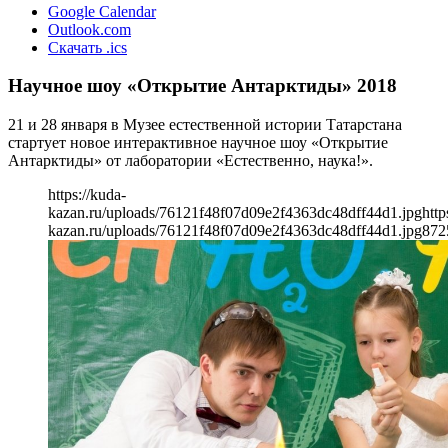
Google Calendar
Outlook.com
Скачать .ics
Научное шоу «Открытие Антарктиды» 2018
21 и 28 января в Музее естественной истории Татарстана
стартует новое интерактивное научное шоу «Открытие
Антарктиды» от лаборатории «Естественно, наука!».
https://kuda-
kazan.ru/uploads/76121f48f07d09e2f4363dc48dff44d1.jpg
http
kazan.ru/uploads/76121f48f07d09e2f4363dc48dff44d1.jpg
872