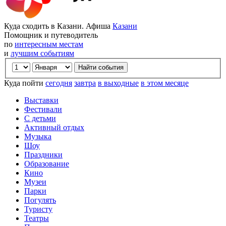
Куда сходить в Казани. Афиша
Казани
Помощник и путеводитель
по
интересным местам
и
лучшим событиям
Куда пойти
сегодня
завтра
в выходные
в этом месяце
Выставки
Фестивали
С детьми
Активный отдых
Музыка
Шоу
Праздники
Образование
Кино
Музеи
Парки
Погулять
Туристу
Театры