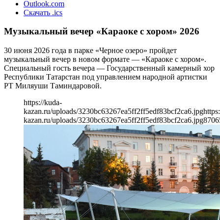
Outlook.com
Скачать .ics
Музыкальный вечер «Караоке с хором» 2026
30 июня 2026 года в парке «Черное озеро» пройдет
музыкальный вечер в новом формате — «Караоке с хором».
Специальный гость вечера — Государственный камерный хор
Республики Татарстан под управлением народной артистки
РТ Миляуши Таминдаровой.
https://kuda-
kazan.ru/uploads/3230bc63267ea5ff2ff5edf83bcf2ca6.jpg
https
kazan.ru/uploads/3230bc63267ea5ff2ff5edf83bcf2ca6.jpg
870
6