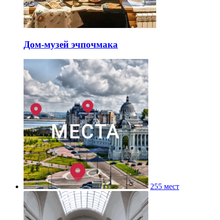
Дом-музей эчпочмака
255 мест