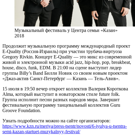
Музыкальный фестиваль у Центра семьи «Казан»
2018
Продолжит музыкальную программу международный проект
E-Quality (Россия-Израиль) при участии трубача-виртуоза
Gregory Rivkin. Концерт E-Quality — это микс из современной
живой и электронной музыки acid jazz, hip-hop, pop, breakbeat,
house, disco, funk, EDM. В 21:00 на сцене выступит лидер
группы Billy’s Band Билли Новик со своим новым проектом
«Джаз-актив Санкт-Петербург — Казань — Тель-Авив».
15 июля в 19:50 вечер откроет коллектив Валерия Короткова
Alma, который выступит в новаторском стиле future folk.
Группа исполнит песни разных народов мира. Завершит
фестивальную программу танцевальный коллектив Guru
Groove Foundation.
Узнать подробности можно на сайте организаторов:
https://www.kzn.ru/meriya/press-tsentr/novosti/6-iyulya-u-tsentra-
semi-kazan-startuet-muzykalnyy-festival/