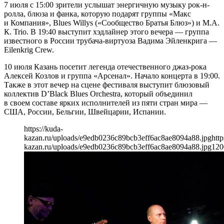
7 июля с 15:00 зрители услышат энергичную музыку рок-н-
ролла, блюза и фанка, которую подарят группы «Макс
и Компания», Blues Willys («Сообщество Братья Блюз») и М.А.
К. Trio. В 19:40 выступит хэдлайнер этого вечера — группа
известного в России трубача-виртуоза Вадима Эйленкрига —
Eilenkrig Crew.
10 июля Казань посетит легенда отечественного джаз-рока
Алексей Козлов и группа «Арсенал». Начало концерта в 19:00.
Также в этот вечер на сцене фестиваля выступит блюзовый
коллектив D’Black Blues Orchestra, который объединил
в своем составе ярких исполнителей из пяти стран мира —
США, России, Бельгии, Швейцарии, Испании.
https://kuda-
kazan.ru/uploads/e9edb0236c89bcb3eff6ac8ae8094a88.jpg
http
kazan.ru/uploads/e9edb0236c89bcb3eff6ac8ae8094a88.jpg
120