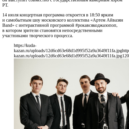
РТ.
14 июля концертная программа откроется в 18:50 ярким
и самобытным шоу московского коллектива «Артем Айвазян
Band» с интерактивной программой #рокавсякоджазопоп,
в котором зрители становятся непосредственными
участниками творческого процесса.
https://kuda-
kazan.ru/uploads/12d6cd63e68d1d995f52a9a3649f11fa.jpg
http
kazan.ru/uploads/12d6cd63e68d1d995f52a9a3649f11fa.jpg
120