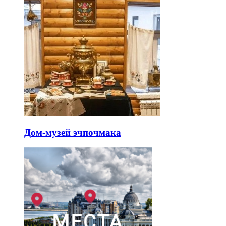
Дом-музей эчпочмака