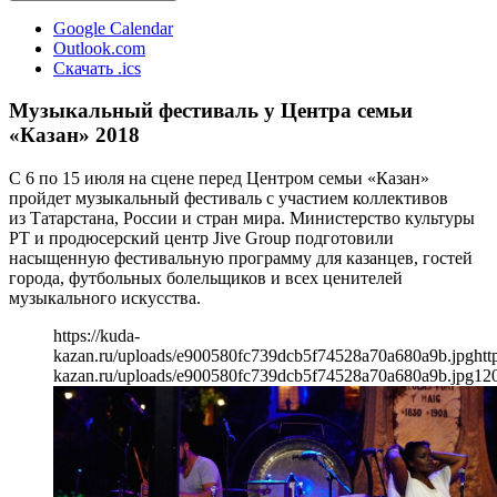
Google Calendar
Outlook.com
Скачать .ics
Музыкальный фестиваль у Центра семьи
«Казан» 2018
С 6 по 15 июля на сцене перед Центром семьи «Казан»
пройдет музыкальный фестиваль с участием коллективов
из Татарстана, России и стран мира. Министерство культуры
РТ и продюсерский центр Jive Group подготовили
насыщенную фестивальную программу для казанцев, гостей
города, футбольных болельщиков и всех ценителей
музыкального искусства.
https://kuda-
kazan.ru/uploads/e900580fc739dcb5f74528a70a680a9b.jpg
htt
kazan.ru/uploads/e900580fc739dcb5f74528a70a680a9b.jpg
12