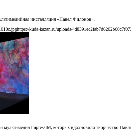
мультимедийная инсталляция «Павел Филонов».
1018c.jpg
https://kuda-kazan.ru/uploads/4d8391ec2fab7d6202b60c7f07
и мультимедиа ImpressIM, которых вдохновило творчество Павла