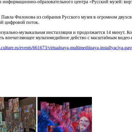
вии информационно-образовательного центра «Русский музей: в
Павла Филонова из собрания Русского музея в огромном двухсв
ий цифровой поток.
визуально-музыкальная инсталляция и продолжается 14 минут. 
дать впечатляющее мультимедийное действо с масштабным виде
culture.ru/events/661673/virtualnaya-multimediinaya-installyaciya-pav