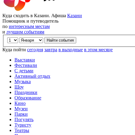
Куда сходить в Казани. Афиша
Казани
Помощник и путеводитель
по
интересным местам
и
лучшим событиям
Куда пойти
сегодня
завтра
в выходные
в этом месяце
Выставки
Фестивали
С детьми
Активный отдых
Музыка
Шоу
Праздники
Образование
Кино
Музеи
Парки
Погулять
Туристу
Театры