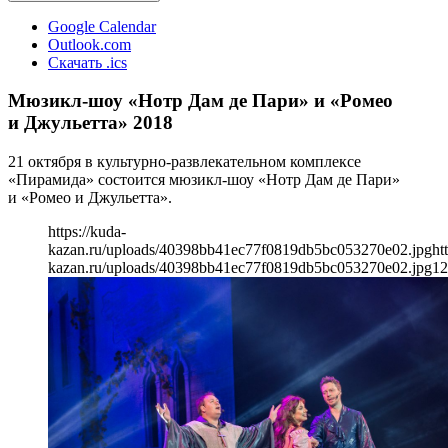
Google Calendar
Outlook.com
Скачать .ics
Мюзикл-шоу «Нотр Дам де Пари» и «Ромео
и Джульетта» 2018
21 октября в культурно-развлекательном комплексе
«Пирамида» состоится мюзикл-шоу «Нотр Дам де Пари»
и «Ромео и Джульетта».
https://kuda-
kazan.ru/uploads/40398bb41ec77f0819db5bc053270e02.jpg
ht
kazan.ru/uploads/40398bb41ec77f0819db5bc053270e02.jpg
12