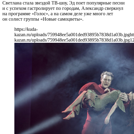
Светлана стала звездой ТВ-шоу, Эд поет популярные песни
и с успехом гастролирует по городам, Александр сверкнул
на программе «Голос», а на самом деле уже много лет
он солист группы «Новые самоцветы».
https://kuda-
kazan.ru/uploads/759948ee5a001ded93895b7838d1a03b.jpg
ht
kazan.ru/uploads/759948ee5a001ded93895b7838d1a03b.jpg
1