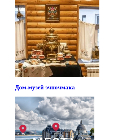
Дом-музей эчпочмака