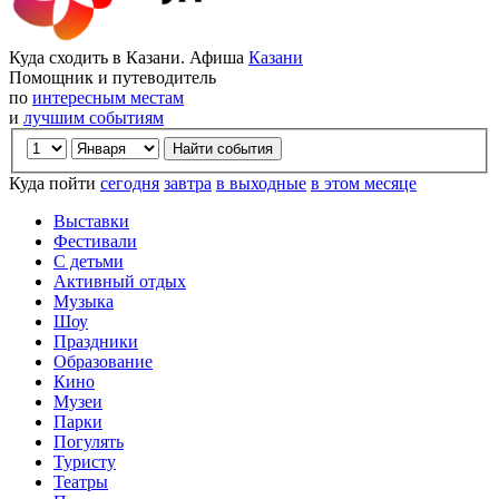
Куда сходить в Казани. Афиша
Казани
Помощник и путеводитель
по
интересным местам
и
лучшим событиям
Куда пойти
сегодня
завтра
в выходные
в этом месяце
Выставки
Фестивали
С детьми
Активный отдых
Музыка
Шоу
Праздники
Образование
Кино
Музеи
Парки
Погулять
Туристу
Театры