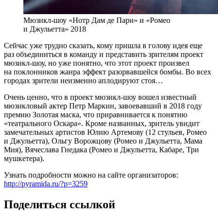
Мюзикл-шоу «Нотр Дам де Пари» и «Ромео
и Джульетта» 2018
Сейчас уже трудно сказать, кому пришла в голову идея еще
раз объединиться в команду и представить зрителям проект
мюзикл-шоу, но уже понятно, что этот проект произвел
на поклонников жанра эффект разорвавшейся бомбы. Во всех
городах зрители неизменно аплодируют стоя…
Очень ценно, что в проект мюзикл-шоу вошел известный
мюзикловый актер Петр Маркин, завоевавший в 2018 году
премию Золотая маска, что приравнивается к понятию
«театрального Оскара». Кроме названных, зритель увидит
замечательных артистов Юлию Артемову (12 стульев, Ромео
и Джульетта), Ольгу Ворожцову (Ромео и Джульетта, Мама
Мия), Вячеслава Гнедака (Ромео и Джульетта, Кабаре, Три
мушкетера).
Узнать подробности можно на сайте организаторов:
http://pyramida.ru/?p=3259
Поделиться ссылкой