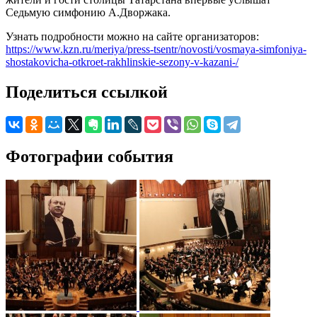
Седьмую симфонию А.Дворжака.
Узнать подробности можно на сайте организаторов:
https://www.kzn.ru/meriya/press-tsentr/novosti/vosmaya-simfoniya-
shostakovicha-otkroet-rakhlinskie-sezony-v-kazani-/
Поделиться ссылкой
Фотографии события