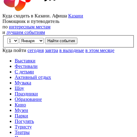
Куда сходить в Казани. Афиша
Казани
Помощник и путеводитель
по
интересным местам
и
лучшим событиям
Куда пойти
сегодня
завтра
в выходные
в этом месяце
Выставки
Фестивали
С детьми
Активный отдых
Музыка
Шоу
Праздники
Образование
Кино
Музеи
Парки
Погулять
Туристу
Театры