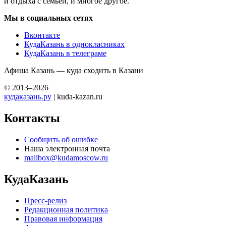
и отдыха с семьей, и многое другое.
Мы в социальных сетях
Вконтакте
КудаКазань в однокласниках
КудаКазань в телеграме
Афиша Казань — куда сходить в Казани
© 2013–2026
кудаказань.ру
| kuda-kazan.ru
Контакты
Сообщить об ошибке
Наша электронная почта
mailbox@kudamoscow.ru
КудаКазань
Пресс-релиз
Редакционная политика
Правовая информация