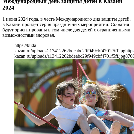
Международный день защиты детей в Казани
2024
1 июня 2024 года, в честь Международного дня защиты детей,
в Казани пройдет серия праздничных мероприятий. События
будут ориентированы в том числе для детей с ограниченными
возможностями здоровья.
https://kuda-
kazan.ru/uploads/a13412262bdeabc29f949cbf4701f5ff.jpg
http
kazan.ru/uploads/a13412262bdeabc29f949cbf4701f5ff.jpg
870