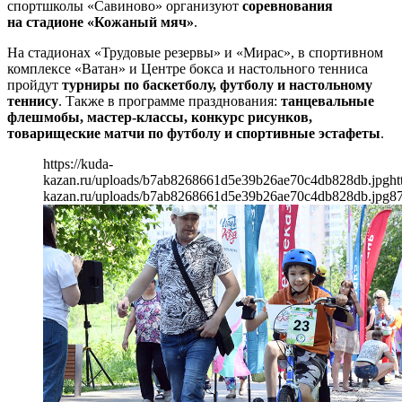
спортшколы «Савиново» организуют
соревнования
на стадионе «Кожаный мяч»
.
На стадионах «Трудовые резервы» и «Мирас», в спортивном
комплексе «Ватан» и Центре бокса и настольного тенниса
пройдут
турниры по баскетболу, футболу и настольному
теннису
. Также в программе празднования:
танцевальные
флешмобы, мастер-классы, конкурс рисунков,
товарищеские матчи по футболу и спортивные эстафеты
.
https://kuda-
kazan.ru/uploads/b7ab8268661d5e39b26ae70c4db828db.jpg
ht
kazan.ru/uploads/b7ab8268661d5e39b26ae70c4db828db.jpg
8