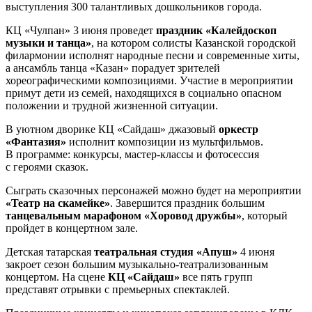
выступления 300 талантливых дошкольников города.
КЦ «Чулпан» 3 июня проведет
праздник «Калейдоскоп
музыки и танца»
, на котором солисты Казанской городской
филармонии исполнят народные песни и современные хиты,
а ансамбль танца «Казан» порадует зрителей
хореографическими композициями. Участие в мероприятии
примут дети из семей, находящихся в социально опасном
положении и трудной жизненной ситуации.
В уютном дворике КЦ «Сайдаш» джазовый
оркестр
«Фантазия»
исполнит композиции из мультфильмов.
В программе: конкурсы, мастер-классы и фотосессия
с героями сказок.
Сыграть сказочных персонажей можно будет на мероприятии
«Театр на скамейке»
. Завершится праздник большим
танцевальным марафоном «Хоровод дружбы»
, который
пройдет в концертном зале.
Детская татарская
театральная студия «Апуш»
4 июня
закроет сезон большим музыкально-театрализованным
концертом. На сцене
КЦ «Сайдаш»
все пять групп
представят отрывки с премьерных спектаклей.