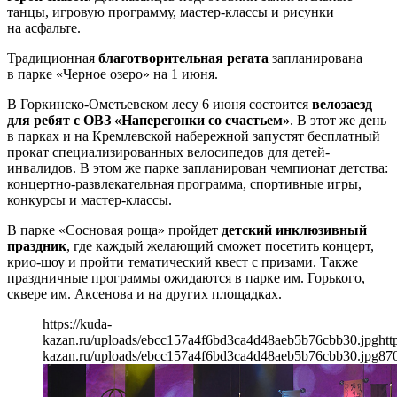
танцы, игровую программу, мастер-классы и рисунки
на асфальте.
Традиционная
благотворительная регата
запланирована
в парке «Черное озеро» на 1 июня.
В Горкинско-Ометьевском лесу 6 июня состоится
велозаезд
для ребят с ОВЗ «Наперегонки со счастьем»
. В этот же день
в парках и на Кремлевской набережной запустят бесплатный
прокат специализированных велосипедов для детей-
инвалидов. В этом же парке запланирован чемпионат детства:
концертно-развлекательная программа, спортивные игры,
конкурсы и мастер-классы.
В парке «Сосновая роща» пройдет
детский инклюзивный
праздник
, где каждый желающий сможет посетить концерт,
крио-шоу и пройти тематический квест с призами. Также
праздничные программы ожидаются в парке им. Горького,
сквере им. Аксенова и на других площадках.
https://kuda-
kazan.ru/uploads/ebcc157a4f6bd3ca4d48aeb5b76cbb30.jpg
htt
kazan.ru/uploads/ebcc157a4f6bd3ca4d48aeb5b76cbb30.jpg
87