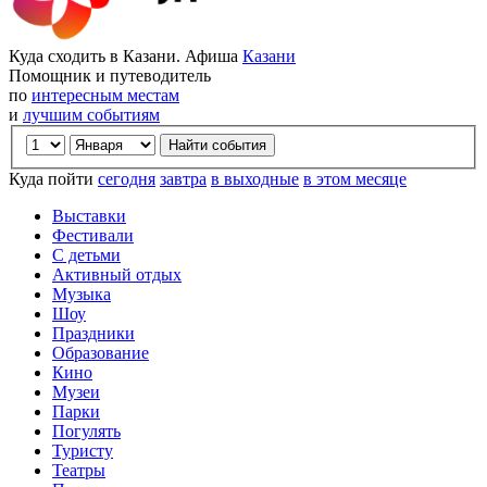
Куда сходить в Казани. Афиша
Казани
Помощник и путеводитель
по
интересным местам
и
лучшим событиям
Куда пойти
сегодня
завтра
в выходные
в этом месяце
Выставки
Фестивали
С детьми
Активный отдых
Музыка
Шоу
Праздники
Образование
Кино
Музеи
Парки
Погулять
Туристу
Театры