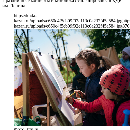
Праздничные концерты и кинопоказ запланированы в КДК
им. Ленина.
https://kuda-
kazan.ru/uploads/e650c4f5cb09f92e113c0a232f45a584.jpg
http
kazan.ru/uploads/e650c4f5cb09f92e113c0a232f45a584.jpg
870
Фото: kzn.ru