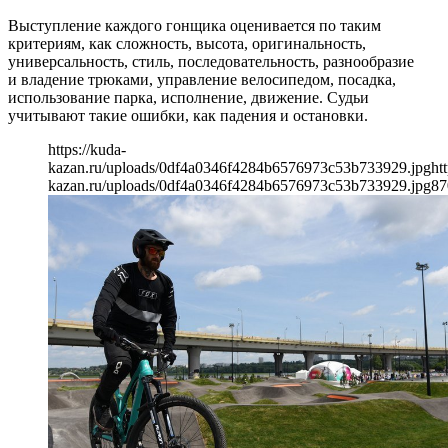
Выступление каждого гонщика оценивается по таким
критериям, как сложность, высота, оригинальность,
универсальность, стиль, последовательность, разнообразие
и владение трюками, управление велосипедом, посадка,
использование парка, исполнение, движение. Судьи
учитывают такие ошибки, как падения и остановки.
https://kuda-
kazan.ru/uploads/0df4a0346f4284b6576973c53b733929.jpg
ht
kazan.ru/uploads/0df4a0346f4284b6576973c53b733929.jpg
87