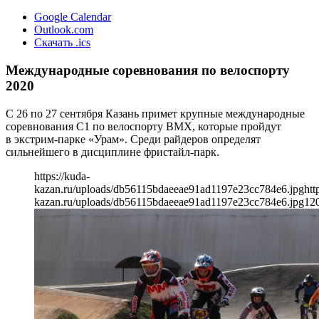
Google Calendar
Outlook.com
Скачать .ics
Международные соревнования по велоспорту
2020
С 26 по 27 сентября Казань примет крупные международные
соревнования С1 по велоспорту BMX, которые пройдут
в экстрим-парке «Урам». Среди райдеров определят
сильнейшего в дисциплине фристайл-парк.
https://kuda-
kazan.ru/uploads/db56115bdaeeae91ad1197e23cc784e6.jpg
htt
kazan.ru/uploads/db56115bdaeeae91ad1197e23cc784e6.jpg
12