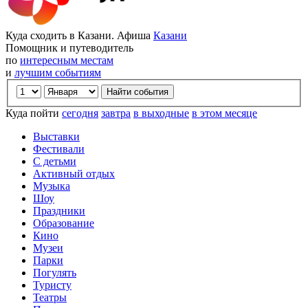
Куда сходить в Казани. Афиша
Казани
Помощник и путеводитель
по
интересным местам
и
лучшим событиям
Куда пойти
сегодня
завтра
в выходные
в этом месяце
Выставки
Фестивали
С детьми
Активный отдых
Музыка
Шоу
Праздники
Образование
Кино
Музеи
Парки
Погулять
Туристу
Театры