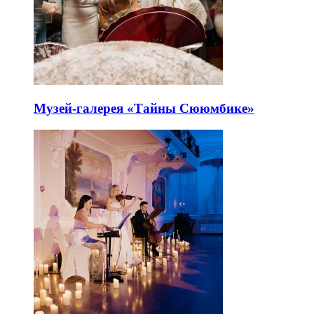
Музей-галерея «Тайны Сююмбике»