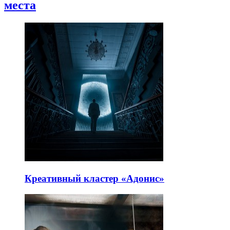
места
Креативный кластер «Адонис»