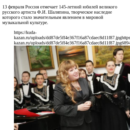
13 февраля Россия отмечает 145-летний юбилей великого
русского артиста Ф.И. Шаляпина, творческое наследие
которого стало значительным явлением в мировой
музыкальной культуре.
https://kuda-
kazan.ru/uploads/dd87de5ff4e367f16a87cdaec8d11f87.jpg
http
kazan.ru/uploads/dd87de5ff4e367f16a87cdaec8d11f87.jpg
689