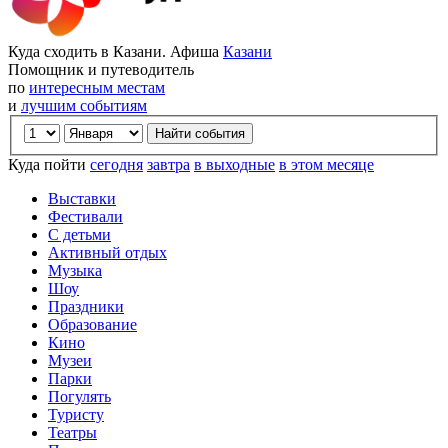
Куда сходить в Казани. Афиша
Казани
Помощник и путеводитель
по
интересным местам
и
лучшим событиям
Куда пойти
сегодня
завтра
в выходные
в этом месяце
Выставки
Фестивали
С детьми
Активный отдых
Музыка
Шоу
Праздники
Образование
Кино
Музеи
Парки
Погулять
Туристу
Театры