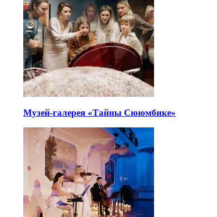
Музей-галерея «Тайны Сююмбике»