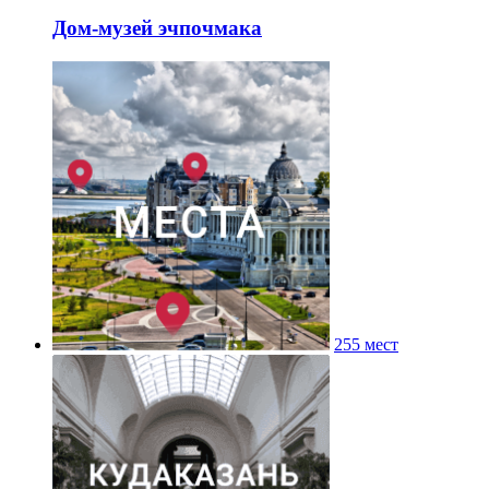
Дом-музей эчпочмака
255 мест