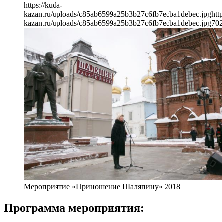
https://kuda-
kazan.ru/uploads/c85ab6599a25b3b27c6fb7ecba1debec.jpg
htt
kazan.ru/uploads/c85ab6599a25b3b27c6fb7ecba1debec.jpg
70
Мероприятие «Приношение Шаляпину» 2018
Программа мероприятия: