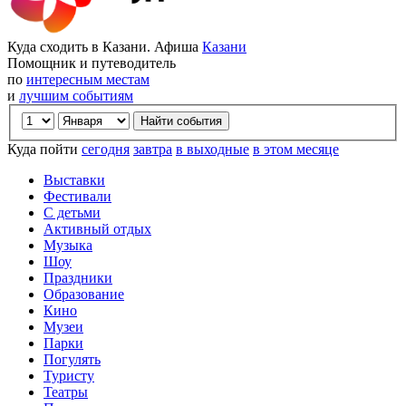
Куда сходить в Казани. Афиша
Казани
Помощник и путеводитель
по
интересным местам
и
лучшим событиям
Куда пойти
сегодня
завтра
в выходные
в этом месяце
Выставки
Фестивали
С детьми
Активный отдых
Музыка
Шоу
Праздники
Образование
Кино
Музеи
Парки
Погулять
Туристу
Театры