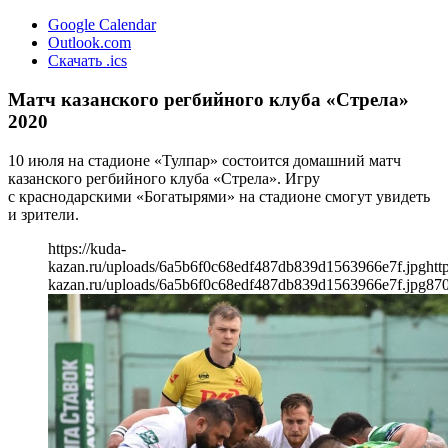
Google Calendar
Outlook.com
Скачать .ics
Матч казанского регбийного клуба «Стрела»
2020
10 июля на стадионе «Тулпар» состоится домашний матч
казанского регбийного клуба «Стрела». Игру
с краснодарскими «Богатырями» на стадионе смогут увидеть
и зрители.
https://kuda-
kazan.ru/uploads/6a5b6f0c68edf487db839d1563966e7f.jpg
htt
kazan.ru/uploads/6a5b6f0c68edf487db839d1563966e7f.jpg
87