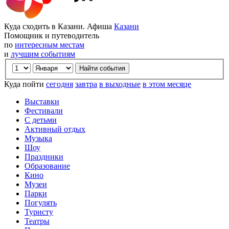
Куда сходить в Казани. Афиша
Казани
Помощник и путеводитель
по
интересным местам
и
лучшим событиям
Куда пойти
сегодня
завтра
в выходные
в этом месяце
Выставки
Фестивали
С детьми
Активный отдых
Музыка
Шоу
Праздники
Образование
Кино
Музеи
Парки
Погулять
Туристу
Театры