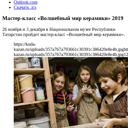
Outlook.com
Скачать .ics
Мастер-класс «Волшебный мир керамики» 2019
26 ноября и 3 декабря в Национальном музее Республики
Татарстан пройдет мастер-класс «Волшебный мир керамики».
https://kuda-
kazan.ru/uploads/357a767a793661c30391c386420e8e4b.jpg
ht
kazan.ru/uploads/357a767a793661c30391c386420e8e4b.jpg
1