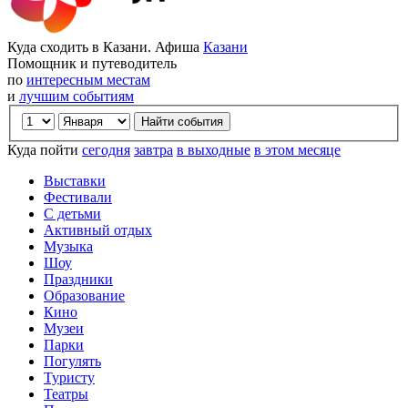
Куда сходить в Казани. Афиша
Казани
Помощник и путеводитель
по
интересным местам
и
лучшим событиям
Куда пойти
сегодня
завтра
в выходные
в этом месяце
Выставки
Фестивали
С детьми
Активный отдых
Музыка
Шоу
Праздники
Образование
Кино
Музеи
Парки
Погулять
Туристу
Театры