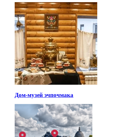
Дом-музей эчпочмака