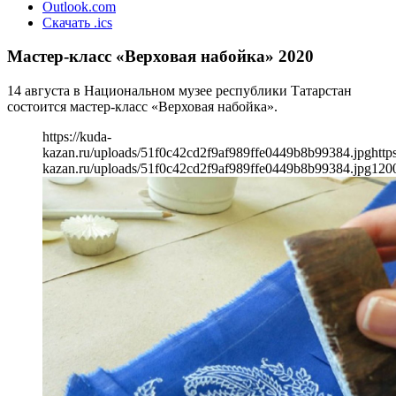
Outlook.com
Скачать .ics
Мастер-класс «Верховая набойка» 2020
14 августа в Национальном музее республики Татарстан
состоится мастер-класс «Верховая набойка».
https://kuda-
kazan.ru/uploads/51f0c42cd2f9af989ffe0449b8b99384.jpg
http
kazan.ru/uploads/51f0c42cd2f9af989ffe0449b8b99384.jpg
120