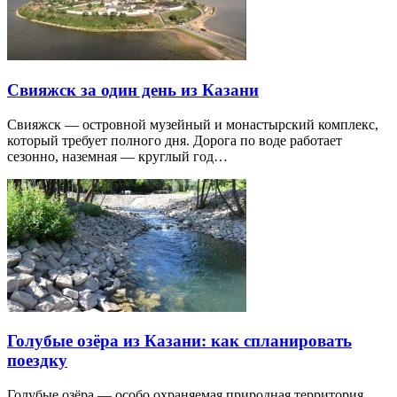
Свияжск за один день из Казани
Свияжск — островной музейный и монастырский комплекс,
который требует полного дня. Дорога по воде работает
сезонно, наземная — круглый год…
Голубые озёра из Казани: как спланировать
поездку
Голубые озёра — особо охраняемая природная территория,