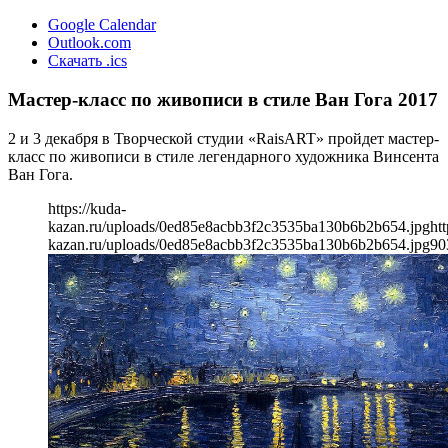
Google Calendar
Outlook.com
Скачать .ics
Мастер-класс по живописи в стиле Ван Гога 2017
2 и 3 декабря в Творческой студии «RaisART» пройдет мастер-
класс по живописи в стиле легендарного художника Винсента
Ван Гога.
https://kuda-
kazan.ru/uploads/0ed85e8acbb3f2c3535ba130b6b2b654.jpg
htt
kazan.ru/uploads/0ed85e8acbb3f2c3535ba130b6b2b654.jpg
90