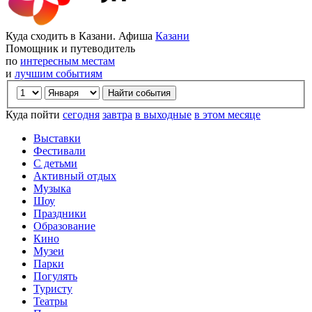
Куда сходить в Казани. Афиша
Казани
Помощник и путеводитель
по
интересным местам
и
лучшим событиям
Куда пойти
сегодня
завтра
в выходные
в этом месяце
Выставки
Фестивали
С детьми
Активный отдых
Музыка
Шоу
Праздники
Образование
Кино
Музеи
Парки
Погулять
Туристу
Театры