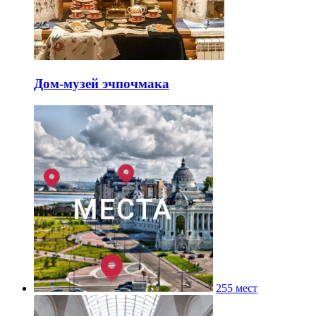
Дом-музей эчпочмака
255 мест