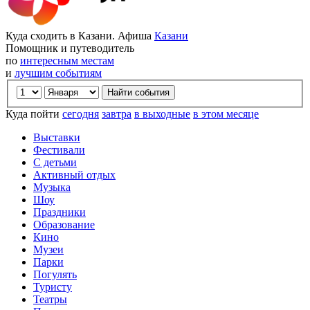
Куда сходить в Казани. Афиша
Казани
Помощник и путеводитель
по
интересным местам
и
лучшим событиям
Куда пойти
сегодня
завтра
в выходные
в этом месяце
Выставки
Фестивали
С детьми
Активный отдых
Музыка
Шоу
Праздники
Образование
Кино
Музеи
Парки
Погулять
Туристу
Театры