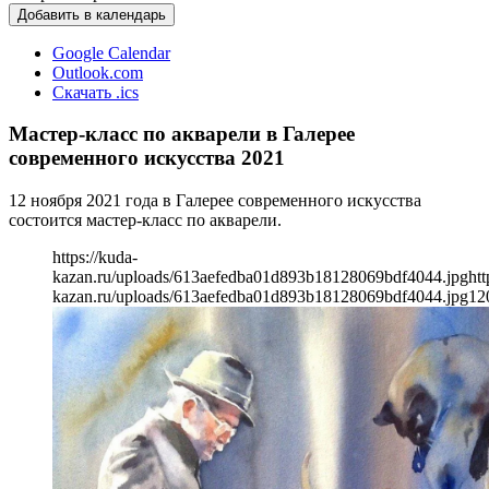
Добавить в календарь
Google Calendar
Outlook.com
Скачать .ics
Мастер-класс по акварели в Галерее
современного искусства 2021
12 ноября 2021 года в Галерее современного искусства
состоится мастер-класс по акварели.
https://kuda-
kazan.ru/uploads/613aefedba01d893b18128069bdf4044.jpg
htt
kazan.ru/uploads/613aefedba01d893b18128069bdf4044.jpg
12