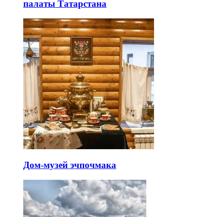
палаты Татарстана
Дом-музей эчпочмака