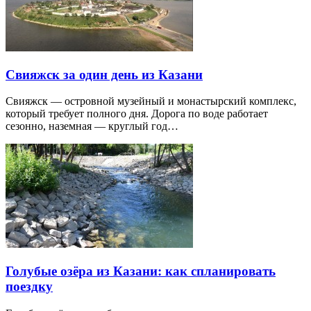
Свияжск за один день из Казани
Свияжск — островной музейный и монастырский комплекс,
который требует полного дня. Дорога по воде работает
сезонно, наземная — круглый год…
Голубые озёра из Казани: как спланировать
поездку