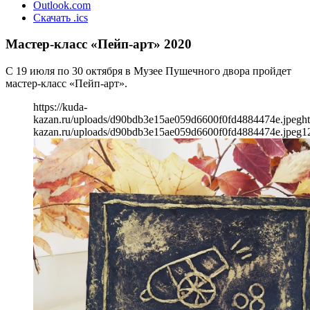
Outlook.com
Скачать .ics
Мастер-класс «Пейп-арт» 2020
С 19 июля по 30 октября в Музее Пушечного двора пройдет
мастер-класс «Пейп-арт».
https://kuda-
kazan.ru/uploads/d90bdb3e15ae059d6600f0fd4884474e.jpeg
ht
kazan.ru/uploads/d90bdb3e15ae059d6600f0fd4884474e.jpeg
1