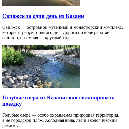
Свияжск за один день из Казани
Свияжск — островной музейный и монастырский комплекс,
который требует полного дня. Дорога по воде работает
сезонно, наземная — круглый год…
Голубые озёра из Казани: как спланировать
поездку
Голубые озёра — особо охраняемая природная территория,
а не городской пляж. Холодная вода, лес и экологический
режим…