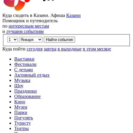
Куда сходить в Казани. Афиша
Казани
Помощник и путеводитель
по
интересным местам
и
лучшим событиям
Куда пойти
сегодня
завтра
в выходные
в этом месяце
Выставки
Фестивали
С детьми
Активный отдых
Музыка
Шоу
Праздники
Образование
Кино
Музеи
Парки
Погулять
Туристу
Театры