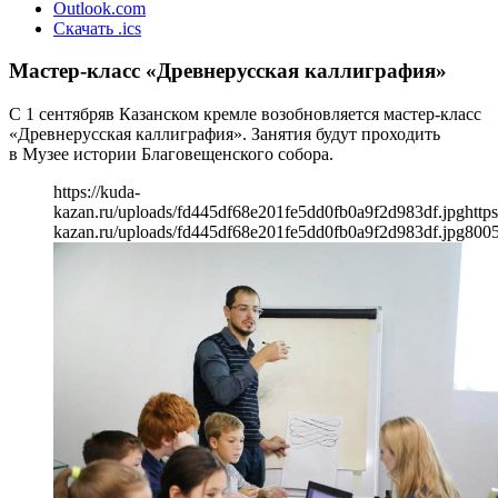
Outlook.com
Скачать .ics
Мастер-класс «Древнерусская каллиграфия»
С 1 сентябряв Казанском кремле возобновляется мастер-класс
«Древнерусская каллиграфия». Занятия будут проходить
в Музее истории Благовещенского собора.
https://kuda-
kazan.ru/uploads/fd445df68e201fe5dd0fb0a9f2d983df.jpg
https
kazan.ru/uploads/fd445df68e201fe5dd0fb0a9f2d983df.jpg
800