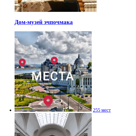
Дом-музей эчпочмака
255 мест