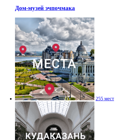
Дом-музей эчпочмака
255 мест