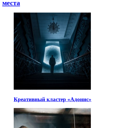
места
Креативный кластер «Адонис»