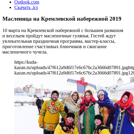
Outlook.com
Скачать .ics
Масленица на Кремлевской набережной 2019
10 марта на Кремлевской набережной с большим размахом
и весельем пройдут масленичные гулянья. Гостей ждут
увлекательная праздничная программа, мастер-классы,
приготовление счастливых блинчиков и сжигание
масленичного чучела.
https://kuda-
kazan.ru/uploads/47f612a9d6f17e6c676c2a3666d07891.jpg
htt
kazan.ru/uploads/47f612a9d6f17e6c676c2a3666d07891.jpg
12