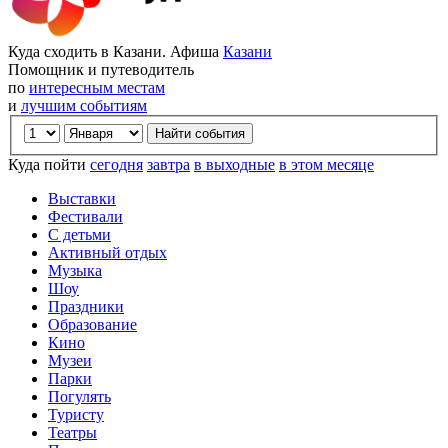
Куда сходить в Казани. Афиша
Казани
Помощник и путеводитель
по
интересным местам
и
лучшим событиям
Куда пойти
сегодня
завтра
в выходные
в этом месяце
Выставки
Фестивали
С детьми
Активный отдых
Музыка
Шоу
Праздники
Образование
Кино
Музеи
Парки
Погулять
Туристу
Театры