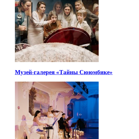
Музей-галерея «Тайны Сююмбике»