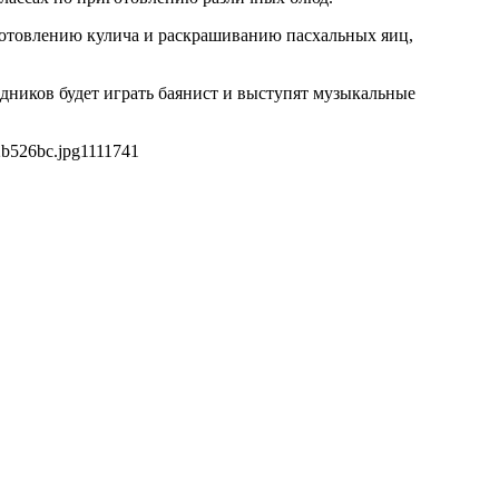
готовлению кулича и раскрашиванию пасхальных яиц,
здников будет играть баянист и выступят музыкальные
2b526bc.jpg
1111
741