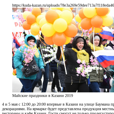
https://kuda-kazan.ru/uploads/78e3a269e59dee713a7f118eda4
Майские праздники в Казани 2019
4 и 5 мая с 12:00 до 20:00 впервые в Казани на улице Бауман
декорациями. На ярмарке будет представлена продукция местн
рестораны и кафе Казани. Гости смогут не только продегусти