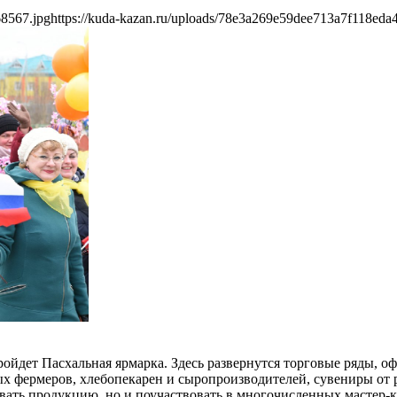
68567.jpg
https://kuda-kazan.ru/uploads/78e3a269e59dee713a7f118eda
а пройдет Пасхальная ярмарка. Здесь развернутся торговые ряды
ых фермеров, хлебопекарен и сыропроизводителей, сувениры от 
ровать продукцию, но и поучаствовать в многочисленных мастер