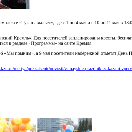
мплексе «Туган авылым», где с 1 по 4 мая и с 10 по 11 мая в 18
анский Кремль». Для посетителей запланированы квесты, беспл
ься в разделе «Программы» на сайте Кремля.
б «Мы помним», а 9 мая посетители набережной отметят День П
.kzn.ru/meriya/press-tsentr/novosti/v-mayskie-prazdniki-v-kazani-vpe