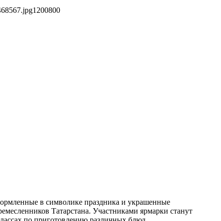
468567.jpg
1200
800
, оформленные в символике праздника и украшенные
ремесленников Татарстана. Участниками ярмарки станут
-классах по приготовлению различных блюд.