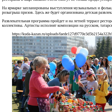
На ярмарке запланированы выступления музыкальных и фолькл
розыгрыш призов. Здесь же будет организована детская развлек
Развлекательная программа пройдет и на летней террасе рестор
коллективы. Артисты исполнят композиции на русском, татарс
https://kuda-kazan.ru/uploads/faede127d9770e3d5b2154a322b