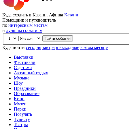
Куда сходить в Казани. Афиша
Казани
Помощник и путеводитель
по
интересным местам
и
лучшим событиям
Куда пойти
сегодня
завтра
в выходные
в этом месяце
Выставки
Фестивали
С детьми
Активный отдых
Музыка
Шоу
Праздники
Образование
Кино
Музеи
Парки
Погулять
Туристу
Театры