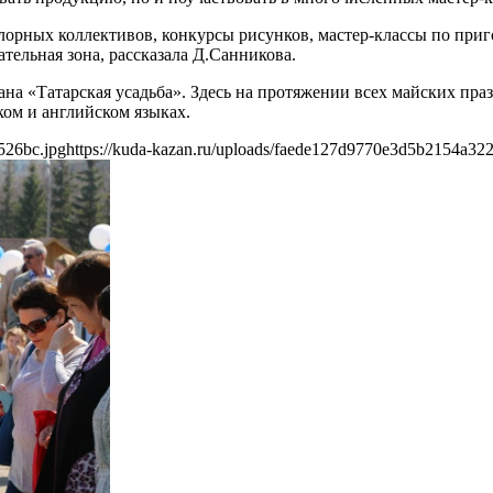
орных коллективов, конкурсы рисунков, мастер-классы по при
ательная зона, рассказала Д.Санникова.
ана «Татарская усадьба». Здесь на протяжении всех майских пра
ком и английском языках.
526bc.jpg
https://kuda-kazan.ru/uploads/faede127d9770e3d5b2154a32