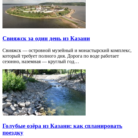
Свияжск за один день из Казани
Свияжск — островной музейный и монастырский комплекс,
который требует полного дня. Дорога по воде работает
сезонно, наземная — круглый год…
Голубые озёра из Казани: как спланировать
поездку