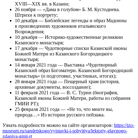
XVIII—XIX вв. в Казани;
26 ноября — «Дама в голубом» Б. М. Кустодиева.
Штрихи к портрету;
10 декабря — Библейские легенды и образ Мадонны
в произведениях художников итальянского
Возрождения;
10 декабря — Историко-художественные реликвии
Казанского монастыря;
17 декабря — Чудотворные списки Казанской иконы
Божией Матери из Казанского Богородицкого
монастыря;
14 января 2021 года — Выставка «Чудотворный
Казанский образ Богоматери. Казанский Богородицкий
монастырь» (о подготовке, участниках, итогах);
28 января 2021 года — Пещерный храм (история,
архивные документы, воссоздание);
11 февраля 2021 года — B. C. Турин (биография,
Казанской иконы Божией Матери, работы из собрания
ГМИИ РТ);
25 февраля 2021 года — «Не то, что мните вы,
природа…« Из истории русского пейзажа.
Узнать подробности можно на сайте организаторов:
https://izo-
museum.ru/sandetskogo/vyistavki-i-sobyitiya/lektoriy-glavnogo-
zdaniya-gmii-rt