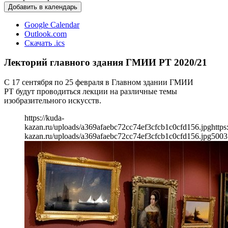
Добавить в календарь
Google Calendar
Outlook.com
Скачать .ics
Лекторий главного здания ГМИИ РТ 2020/21
С 17 сентября по 25 февраля в Главном здании ГМИИ
РТ будут проводиться лекции на различные темы
изобразительного искусств.
https://kuda-
kazan.ru/uploads/a369afaebc72cc74ef3cfcb1c0cfd156.jpg
https
kazan.ru/uploads/a369afaebc72cc74ef3cfcb1c0cfd156.jpg
500
3