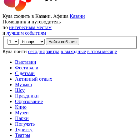
Куда сходить в Казани. Афиша
Казани
Помощник и путеводитель
по
интересным местам
и
лучшим событиям
Куда пойти
сегодня
завтра
в выходные
в этом месяце
Выставки
Фестивали
С детьми
Активный отдых
Музыка
Шоу
Праздники
Образование
Кино
Музеи
Парки
Погулять
Туристу
Театры