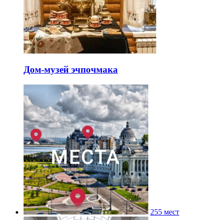
Дом-музей эчпочмака
255 мест