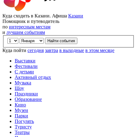
Куда сходить в Казани. Афиша
Казани
Помощник и путеводитель
по
интересным местам
и
лучшим событиям
Куда пойти
сегодня
завтра
в выходные
в этом месяце
Выставки
Фестивали
С детьми
Активный отдых
Музыка
Шоу
Праздники
Образование
Кино
Музеи
Парки
Погулять
Туристу
Театры