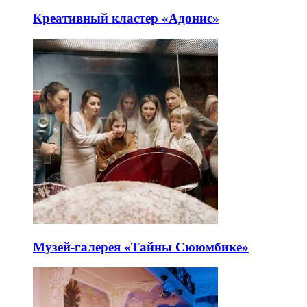
Креативный кластер «Адонис»
Музей-галерея «Тайны Сююмбике»