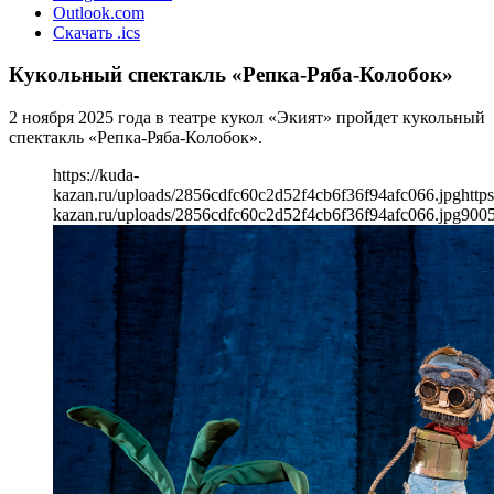
Outlook.com
Скачать .ics
Кукольный спектакль «Репка-Ряба-Колобок»
2 ноября 2025 года в театре кукол «Экият» пройдет кукольный
спектакль «Репка-Ряба-Колобок».
https://kuda-
kazan.ru/uploads/2856cdfc60c2d52f4cb6f36f94afc066.jpg
https
kazan.ru/uploads/2856cdfc60c2d52f4cb6f36f94afc066.jpg
900