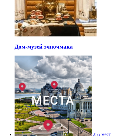
Дом-музей эчпочмака
255 мест