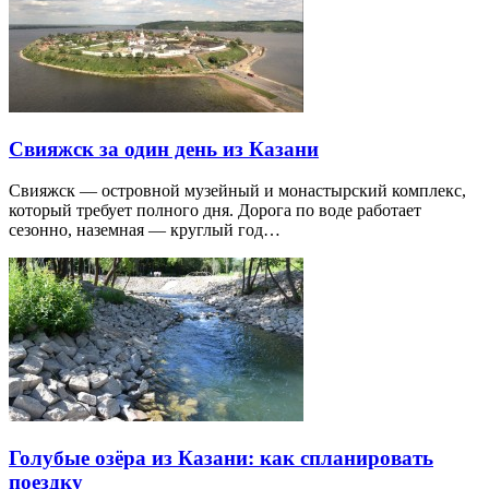
Свияжск за один день из Казани
Свияжск — островной музейный и монастырский комплекс,
который требует полного дня. Дорога по воде работает
сезонно, наземная — круглый год…
Голубые озёра из Казани: как спланировать
поездку