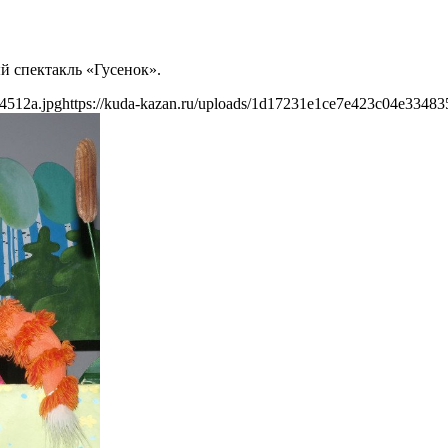
й спектакль «Гусенок».
4512a.jpg
https://kuda-kazan.ru/uploads/1d17231e1ce7e423c04e33483