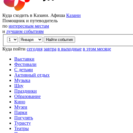
Куда сходить в Казани. Афиша
Казани
Помощник и путеводитель
по
интересным местам
и
лучшим событиям
Куда пойти
сегодня
завтра
в выходные
в этом месяце
Выставки
Фестивали
С детьми
Активный отдых
Музыка
Шоу
Праздники
Образование
Кино
Музеи
Парки
Погулять
Туристу
Театры