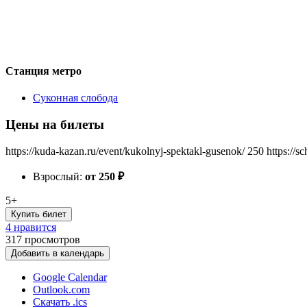
Станция метро
Суконная слобода
Цены на билеты
https://kuda-kazan.ru/event/kukolnyj-spektakl-gusenok/
250
https://s
Взрослый:
от 250
₽
5+
Купить билет
4 нравится
317
просмотров
Добавить в календарь
Google Calendar
Outlook.com
Скачать .ics