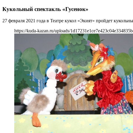
Кукольный спектакль «Гусенок»
27 февраля 2021 года в Театре кукол «Экият» пройдет кукольны
https://kuda-kazan.ru/uploads/1d17231e1ce7e423c04e334835b