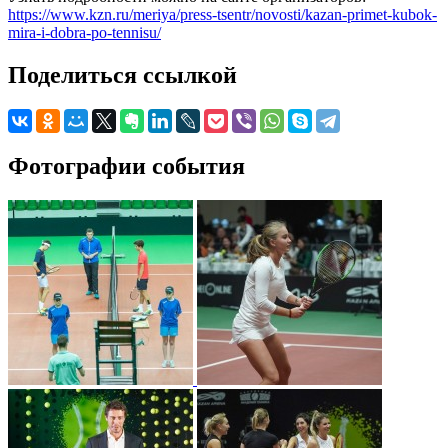
https://www.kzn.ru/meriya/press-tsentr/novosti/kazan-primet-kubok-
mira-i-dobra-po-tennisu/
Поделиться ссылкой
Фотографии события