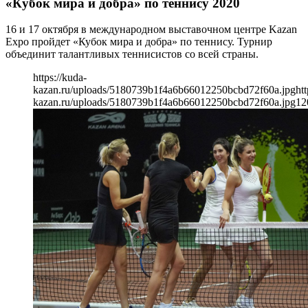
«Кубок мира и добра» по теннису 2020
16 и 17 октября в международном выставочном центре Kazan
Expo пройдет «Кубок мира и добра» по теннису. Турнир
объединит талантливых теннисистов со всей страны.
https://kuda-
kazan.ru/uploads/5180739b1f4a6b66012250bcbd72f60a.jpg
htt
kazan.ru/uploads/5180739b1f4a6b66012250bcbd72f60a.jpg
12