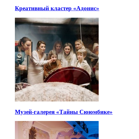
Креативный кластер «Адонис»
Музей-галерея «Тайны Сююмбике»