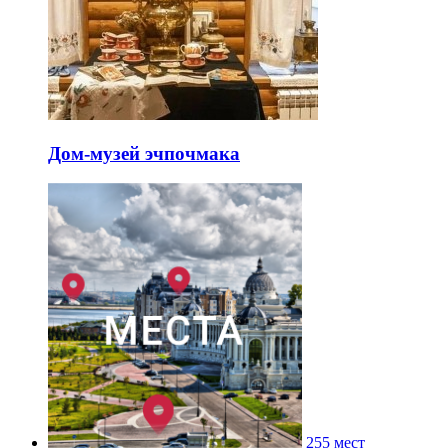
Дом-музей эчпочмака
255 мест