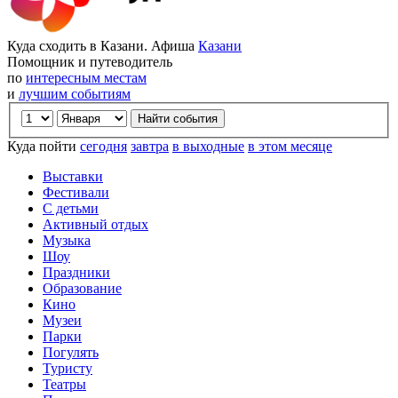
Куда сходить в Казани. Афиша
Казани
Помощник и путеводитель
по
интересным местам
и
лучшим событиям
Куда пойти
сегодня
завтра
в выходные
в этом месяце
Выставки
Фестивали
С детьми
Активный отдых
Музыка
Шоу
Праздники
Образование
Кино
Музеи
Парки
Погулять
Туристу
Театры