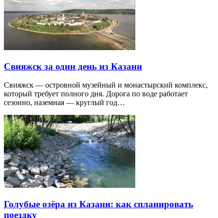
Свияжск за один день из Казани
Свияжск — островной музейный и монастырский комплекс,
который требует полного дня. Дорога по воде работает
сезонно, наземная — круглый год…
Голубые озёра из Казани: как спланировать
поездку