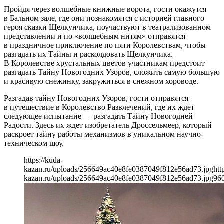
Пройдя через волшебные книжные ворота, гости окажутся
в Бальном зале, где они познакомятся с историей главного
героя сказки Щелкунчика, поучаствуют в театрализованном
представлении и по «волшебным нитям» отправятся
в праздничное приключение по пяти Королевствам, чтобы
разгадать их Тайны и расколдовать Щелкунчика.
В Королевстве хрустальных цветов участникам предстоит
разгадать Тайну Новогодних Узоров, сложить самую большую
и красивую снежинку, закружиться в снежном хороводе.
Разгадав тайну Новогодних Узоров, гости отправятся
в путешествие в Королевство Развлечений, где их ждет
следующее испытание — разгадать Тайну Новогодней
Радости. Здесь их ждет изобретатель Дроссельмеер, который
раскроет тайну работы механизмов в уникальном научно-
техническом шоу.
https://kuda-
kazan.ru/uploads/256649ac40e8fe0387049f812e56ad73.jpg
htt
kazan.ru/uploads/256649ac40e8fe0387049f812e56ad73.jpg
96