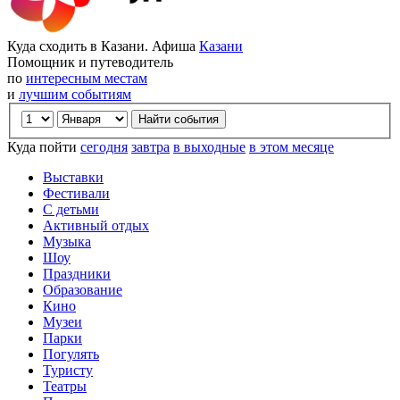
Куда сходить в Казани. Афиша
Казани
Помощник и путеводитель
по
интересным местам
и
лучшим событиям
Куда пойти
сегодня
завтра
в выходные
в этом месяце
Выставки
Фестивали
С детьми
Активный отдых
Музыка
Шоу
Праздники
Образование
Кино
Музеи
Парки
Погулять
Туристу
Театры