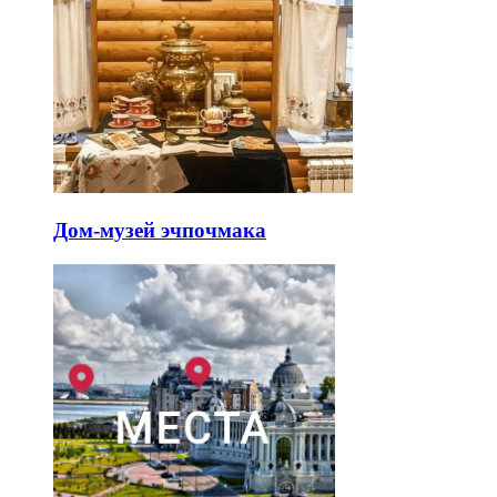
Дом-музей эчпочмака