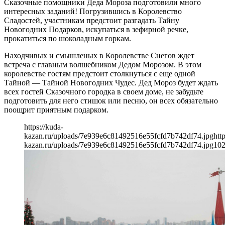
Сказочные помощники Деда Мороза подготовили много
интересных заданий! Погрузившись в Королевство
Сладостей, участникам предстоит разгадать Тайну
Новогодних Подарков, искупаться в зефирной речке,
прокатиться по шоколадным горкам.
Находчивых и смышленых в Королевстве Снегов ждет
встреча с главным волшебником Дедом Морозом. В этом
королевстве гостям предстоит столкнуться с еще одной
Тайной — Тайной Новогодних Чудес. Дед Мороз будет ждать
всех гостей Сказочного городка в своем доме, не забудьте
подготовить для него стишок или песню, он всех обязательно
поощрит приятным подарком.
https://kuda-
kazan.ru/uploads/7e939e6c81492516e55fcfd7b742df74.jpg
htt
kazan.ru/uploads/7e939e6c81492516e55fcfd7b742df74.jpg
10