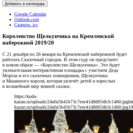
Добавить в календарь
Google Calendar
Outlook.com
Скачать .ics
Королевство Щелкунчика на Кремлевской
набережной 2019/20
С 21 декабря по 26 января на Кремлевской набережной будет
работать Сказочный городок. В этом году он предстанет
в новом образе — «Королевство Щелкунчика». Это будет
увлекательная интерактивная площадка с участием Деда
Мороза и его сказочных помощников, Щелкунчика
и Мышиного короля, которая увлечёт детей и взрослых
в волшебный мир зимней сказки.
https://kuda-
kazan.ru/uploads/24a0a5b41b73c7eee41d8d654b3c1460.jpg
ht
kazan.ru/uploads/24a0a5b41b73c7eee41d8d654b3c1460.jpg
10