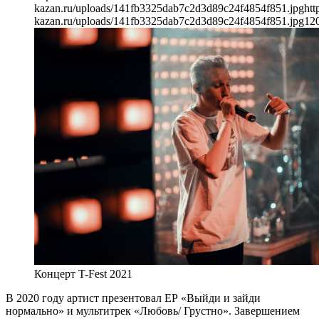
kazan.ru/uploads/141fb3325dab7c2d3d89c24f4854f851.jpg
htt
kazan.ru/uploads/141fb3325dab7c2d3d89c24f4854f851.jpg
12
Концерт T-Fest 2021
В 2020 году артист презентовал EP «Выйди и зайди
нормально» и мультитрек «Любовь/ Грустно». Завершением