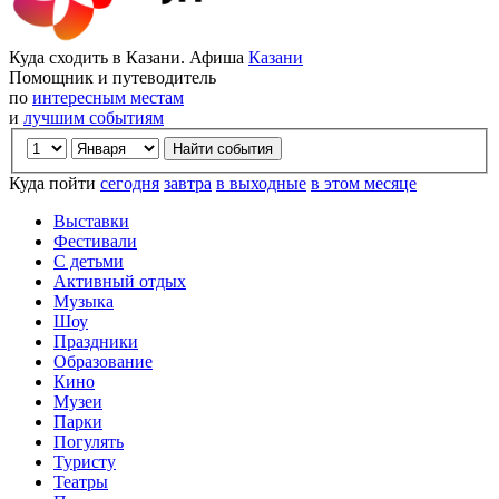
Куда сходить в Казани. Афиша
Казани
Помощник и путеводитель
по
интересным местам
и
лучшим событиям
Куда пойти
сегодня
завтра
в выходные
в этом месяце
Выставки
Фестивали
С детьми
Активный отдых
Музыка
Шоу
Праздники
Образование
Кино
Музеи
Парки
Погулять
Туристу
Театры