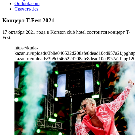
Outlook.com
Скачать .ics
Концерт T-Fest 2021
17 октября 2021 года в Korston club hotel состоится концерт T-
Fest.
https://kuda-
kazan.ru/uploads/3b8e046522d208afe8dead10cd957a2f.jpg
htt
kazan.ru/uploads/3b8e046522d208afe8dead10cd957a2f.jpg
12