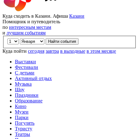
Куда сходить в Казани. Афиша
Казани
Помощник и путеводитель
по
интересным местам
и
лучшим событиям
Куда пойти
сегодня
завтра
в выходные
в этом месяце
Выставки
Фестивали
С детьми
Активный отдых
Музыка
Шоу
Праздники
Образование
Кино
Музеи
Парки
Погулять
Туристу
Театры