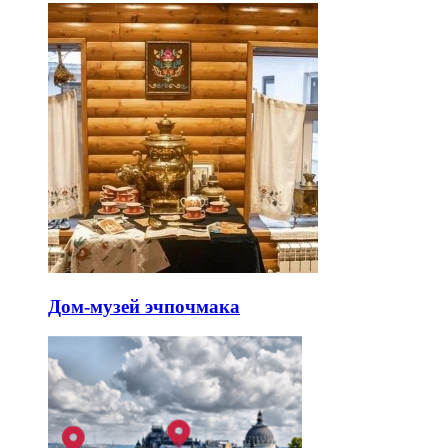
Дом-музей эчпочмака