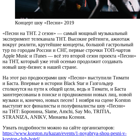
Концерт шоу «Песни» 2019
«Песни на ТНТ. 2 сезон» — самый мощный музыкальный
эксперимент телеканала ТНТ. Высокие рейтинги, ажиотаж
вокруг реалити, крутейшие концерты, большой гастрольный
тур по городам России и СНГ, первые строчки ТОП-чартов
Apple Music и iTunes — всё это второй сезон проекта «Песни»
на ТНТ, который уже этой осенью продолжит создавать
новый шоу-бизнес в нашей стране.
На этот раз продюсерами шоу «Песни» выступили Тимати
и Баста. Впервые в истории Black Star и Газгольдер
столкнутся на пути к общей цели, ведь и Тимати, и Баста
заинтересованы в поиске и продвижении новых лиц, новой
музыки и, конечно, новых песен! 1 ноября на сцене Korston
выступят все финалисты и полуфиналисты шоу «Песни»
на ТНТ: Боронина, Slame, Amchi, Say Mo, TRITIA,
STRANIZA, ANIKV, Минаева Ксения.
Узнать подробности можно на сайте организаторов:
https://www.korston.ru/kazan/events/1-noyabrya-shou-pesni-v-
korston-club-hotel/