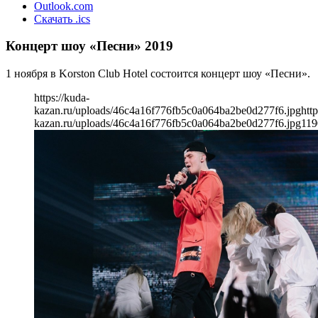
Outlook.com
Скачать .ics
Концерт шоу «Песни» 2019
1 ноября в Korston Club Hotel состоится концерт шоу «Песни».
https://kuda-
kazan.ru/uploads/46c4a16f776fb5c0a064ba2be0d277f6.jpg
http
kazan.ru/uploads/46c4a16f776fb5c0a064ba2be0d277f6.jpg
119