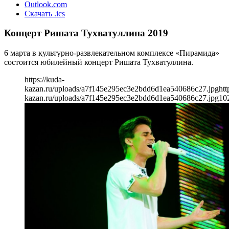
Outlook.com
Скачать .ics
Концерт Ришата Тухватуллина 2019
6 марта в культурно-развлекательном комплексе «Пирамида»
состоится юбилейный концерт Ришата Тухватуллина.
https://kuda-
kazan.ru/uploads/a7f145e295ec3e2bdd6d1ea540686c27.jpg
htt
kazan.ru/uploads/a7f145e295ec3e2bdd6d1ea540686c27.jpg
10