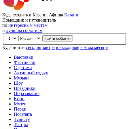
Куда сходить в Казани. Афиша
Казани
Помощник и путеводитель
по
интересным местам
и
лучшим событиям
Куда пойти
сегодня
завтра
в выходные
в этом месяце
Выставки
Фестивали
С детьми
Активный отдых
Музыка
Шоу
Праздники
Образование
Кино
Музеи
Парки
Погулять
Туристу
Театры