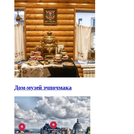
Дом-музей эчпочмака