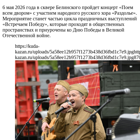
6 мая 2026 года в сквере Белинского пройдет концерт «Поем
всем двором» с участием народного русского хора «Раздолье».
Мероприятие станет частью цикла праздничных выступлений
«Встречаем Победу», которые проходят в общественных
пространствах и приурочены ко Дню Победы в Великой
Отечественной войне.
https://kuda-
kazan.ru/uploads/5a58ee12b957f1273b438d36fbd1c7e9.jpg
htt
kazan.ru/uploads/5a58ee12b957f1273b438d36fbd1c7e9.jpg
87