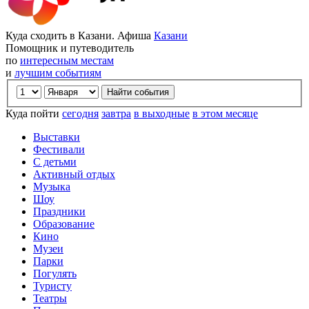
Куда сходить в Казани. Афиша
Казани
Помощник и путеводитель
по
интересным местам
и
лучшим событиям
Куда пойти
сегодня
завтра
в выходные
в этом месяце
Выставки
Фестивали
С детьми
Активный отдых
Музыка
Шоу
Праздники
Образование
Кино
Музеи
Парки
Погулять
Туристу
Театры