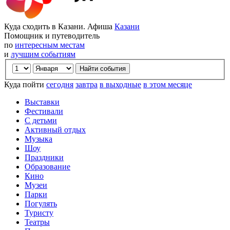
Куда сходить в Казани. Афиша
Казани
Помощник и путеводитель
по
интересным местам
и
лучшим событиям
Куда пойти
сегодня
завтра
в выходные
в этом месяце
Выставки
Фестивали
С детьми
Активный отдых
Музыка
Шоу
Праздники
Образование
Кино
Музеи
Парки
Погулять
Туристу
Театры