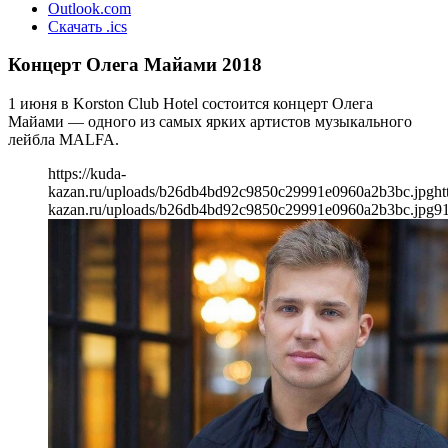
Outlook.com
Скачать .ics
Концерт Олега Майами 2018
1 июня в Korston Club Hotel состоится концерт Олега
Майами — одного из самых ярких артистов музыкального
лейбла MALFA.
https://kuda-
kazan.ru/uploads/b26db4bd92c9850c29991e0960a2b3bc.jpg
ht
kazan.ru/uploads/b26db4bd92c9850c29991e0960a2b3bc.jpg
9