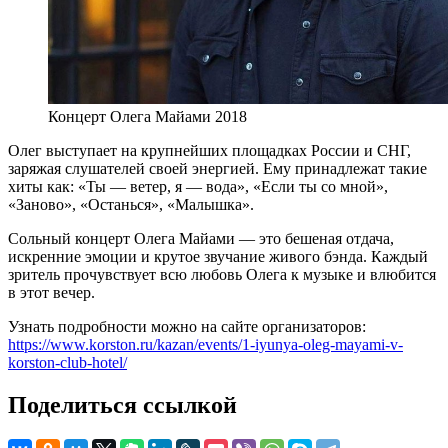
Концерт Олега Майами 2018
Олег выступает на крупнейших площадках России и СНГ,
заряжая слушателей своей энергией. Ему принадлежат такие
хиты как: «Ты — ветер, я — вода», «Если ты со мной»,
«Заново», «Останься», «Малышка».
Сольный концерт Олега Майами — это бешеная отдача,
искренние эмоции и крутое звучание живого бэнда. Каждый
зритель прочувствует всю любовь Олега к музыке и влюбится
в этот вечер.
Узнать подробности можно на сайте организаторов:
https://www.korston.ru/kazan/events/1-iyunya-oleg-mayami-v-
korston-club-hotel/
Поделиться ссылкой