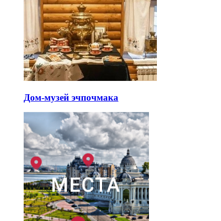
Дом-музей эчпочмака