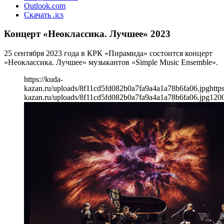
Outlook.com
Скачать .ics
Концерт «Неоклассика. Лучшее» 2023
25 сентября 2023 года в КРК «Пирамида» состоится концерт
«Неоклассика. Лучшее» музыкантов «Simple Music Ensemble».
https://kuda-
kazan.ru/uploads/8f11cd5fd082b0a7fa9a4a1a78b6fa06.jpg
http
kazan.ru/uploads/8f11cd5fd082b0a7fa9a4a1a78b6fa06.jpg
120