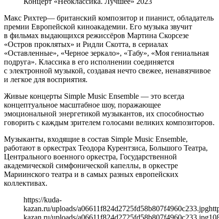
Концерт «Неоклассика. Лучшее» 2023
Макс Рихтер— британский композитор и пианист, обладатель
премии Европейской киноакадемии. Его музыка звучит
в фильмах выдающихся режиссёров Мартина Скорсезе
«Остров проклятых» и Ридли Скотта, в сериалах
«Оставленные», «Черное зеркало», «Табу», «Моя гениальная
подруга». Классика в его исполнении соединяется
с электронной музыкой, создавая нечто свежее, ненавязчивое
и легкое для восприятия.
Живые концерты Simple Music Ensemble — это всегда
концептуальное масштабное шоу, поражающее
эмоциональной энергетикой музыкантов, их способностью
говорить с каждым зрителем голосами великих композиторов.
Музыканты, входящие в состав Simple Music Ensemble,
работают в оркестрах Теодора Курентзиса, Большого Театра,
Центрального военного оркестра, Государственной
академической симфонической капеллы, в оркестре
Мариинского театра и в самых разных европейских
коллективах.
https://kuda-
kazan.ru/uploads/a06611f824d2725fd58b807f4960c233.jpg
htt
kazan.ru/uploads/a06611f824d2725fd58b807f4960c233.jpg
10