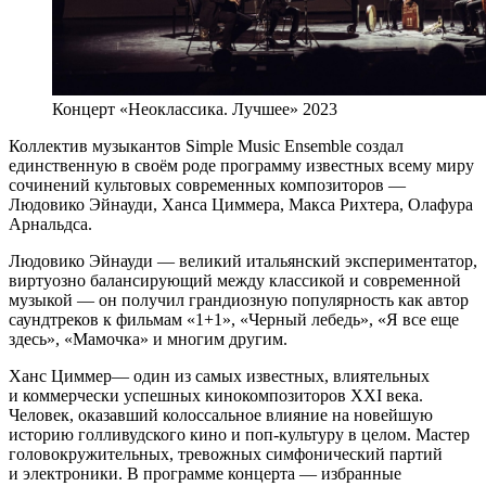
Концерт «Неоклассика. Лучшее» 2023
Коллектив музыкантов Simple Music Ensemble создал
единственную в своём роде программу известных всему миру
сочинений культовых современных композиторов —
Людовико Эйнауди, Ханса Циммера, Макса Рихтера, Олафура
Арнальдса.
Людовико Эйнауди — великий итальянский экспериментатор,
виртуозно балансирующий между классикой и современной
музыкой — он получил грандиозную популярность как автор
саундтреков к фильмам «1+1», «Черный лебедь», «Я все еще
здесь», «Мамочка» и многим другим.
Ханс Циммер— один из самых известных, влиятельных
и коммерчески успешных кинокомпозиторов XXI века.
Человек, оказавший колоссальное влияние на новейшую
историю голливудского кино и поп-культуру в целом. Мастер
головокружительных, тревожных симфонический партий
и электроники. В программе концерта — избранные