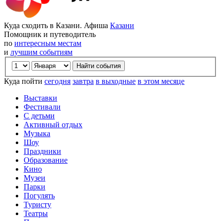
Куда сходить в Казани. Афиша
Казани
Помощник и путеводитель
по
интересным местам
и
лучшим событиям
Куда пойти
сегодня
завтра
в выходные
в этом месяце
Выставки
Фестивали
С детьми
Активный отдых
Музыка
Шоу
Праздники
Образование
Кино
Музеи
Парки
Погулять
Туристу
Театры