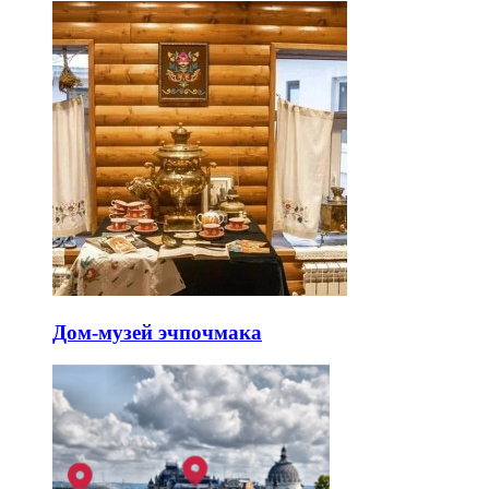
Дом-музей эчпочмака