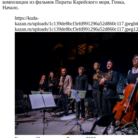
композиции из фильмов Пираты Карибского моря, Гонка,
Начало.
https://kuda-
kazan.ru/uploads/1c139de8bcf3efd991296a52d860c117.jpeg
ht
kazan.ru/uploads/1c139de8bcf3efd991296a52d860c117.jpeg
1