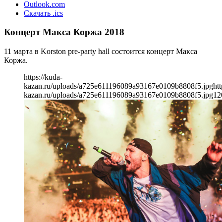
Outlook.com
Скачать .ics
Концерт Макса Коржа 2018
11 марта в Korston pre-party hall состоится концерт Макса
Коржа.
https://kuda-
kazan.ru/uploads/a725e611196089a93167e0109b8808f5.jpg
htt
kazan.ru/uploads/a725e611196089a93167e0109b8808f5.jpg
12