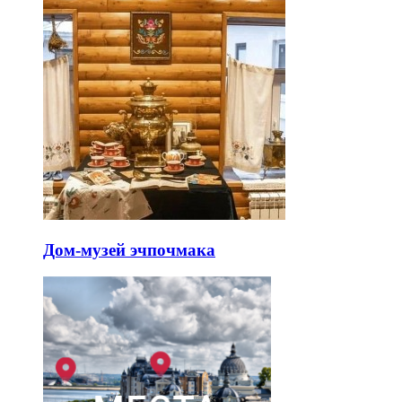
Дом-музей эчпочмака