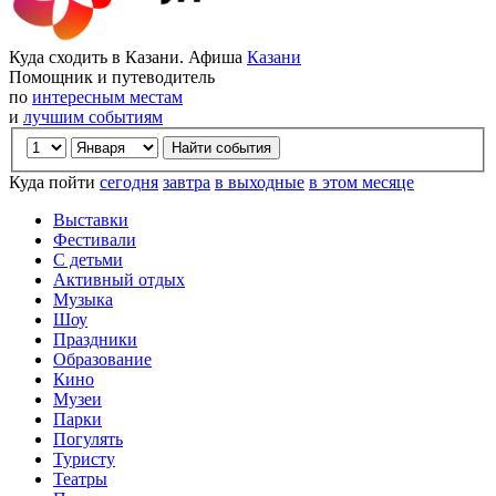
Куда сходить в Казани. Афиша
Казани
Помощник и путеводитель
по
интересным местам
и
лучшим событиям
Куда пойти
сегодня
завтра
в выходные
в этом месяце
Выставки
Фестивали
С детьми
Активный отдых
Музыка
Шоу
Праздники
Образование
Кино
Музеи
Парки
Погулять
Туристу
Театры