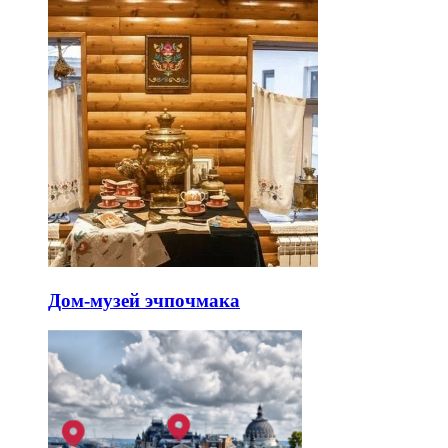
Дом-музей эчпочмака