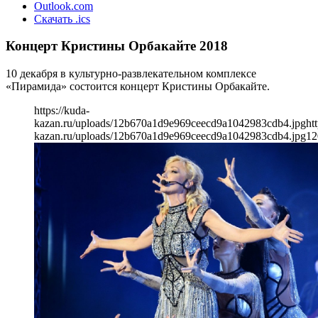
Outlook.com
Скачать .ics
Концерт Кристины Орбакайте 2018
10 декабря в культурно-развлекательном комплексе
«Пирамида» состоится концерт Кристины Орбакайте.
https://kuda-
kazan.ru/uploads/12b670a1d9e969ceecd9a1042983cdb4.jpg
ht
kazan.ru/uploads/12b670a1d9e969ceecd9a1042983cdb4.jpg
12