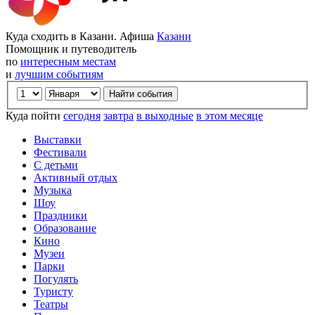
Куда сходить в Казани. Афиша
Казани
Помощник и путеводитель
по
интересным местам
и
лучшим событиям
Куда пойти
сегодня
завтра
в выходные
в этом месяце
Выставки
Фестивали
С детьми
Активный отдых
Музыка
Шоу
Праздники
Образование
Кино
Музеи
Парки
Погулять
Туристу
Театры