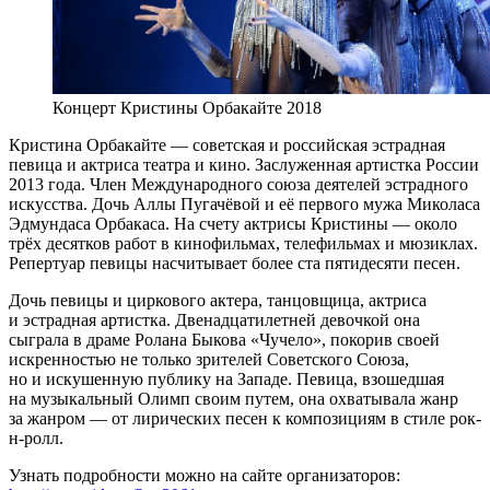
Концерт Кристины Орбакайте 2018
Кристина Орбакайте — советская и российская эстрадная
певица и актриса театра и кино. Заслуженная артистка России
2013 года. Член Международного союза деятелей эстрадного
искусства. Дочь Аллы Пугачёвой и её первого мужа Миколаса
Эдмундаса Орбакаса. На счету актрисы Кристины — около
трёх десятков работ в кинофильмах, телефильмах и мюзиклах.
Репертуар певицы насчитывает более ста пятидесяти песен.
Дочь певицы и циркового актера, танцовщица, актриса
и эстрадная артистка. Двенадцатилетней девочкой она
сыграла в драме Ролана Быкова «Чучело», покорив своей
искренностью не только зрителей Советского Союза,
но и искушенную публику на Западе. Певица, взошедшая
на музыкальный Олимп своим путем, она охватывала жанр
за жанром — от лирических песен к композициям в стиле рок-
н-ролл.
Узнать подробности можно на сайте организаторов: