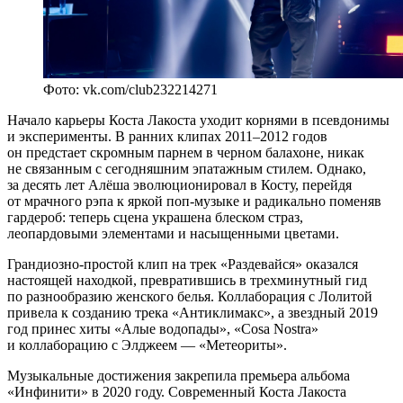
Фото: vk.com/club232214271
Начало карьеры Коста Лакоста уходит корнями в псевдонимы
и эксперименты. В ранних клипах 2011–2012 годов
он предстает скромным парнем в черном балахоне, никак
не связанным с сегодняшним эпатажным стилем. Однако,
за десять лет Алёша эволюционировал в Косту, перейдя
от мрачного рэпа к яркой поп-музыке и радикально поменяв
гардероб: теперь сцена украшена блеском страз,
леопардовыми элементами и насыщенными цветами.
Грандиозно-простой клип на трек «Раздевайся» оказался
настоящей находкой, превратившись в трехминутный гид
по разнообразию женского белья. Коллаборация с Лолитой
привела к созданию трека «Антиклимакс», а звездный 2019
год принес хиты «Алые водопады», «Cosa Nostra»
и коллаборацию с Элджеем — «Метеориты».
Музыкальные достижения закрепила премьера альбома
«Инфинити» в 2020 году. Современный Коста Лакоста