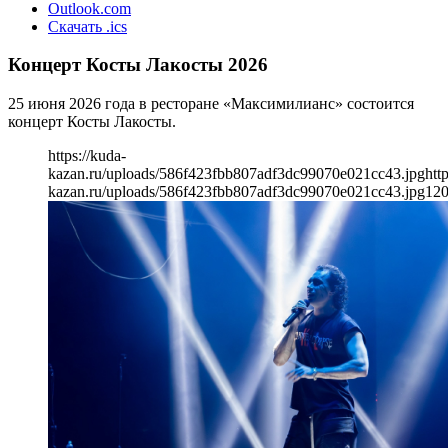
Outlook.com
Скачать .ics
Концерт Косты Лакосты 2026
25 июня 2026 года в ресторане «Максимилианс» состоится
концерт Косты Лакосты.
https://kuda-
kazan.ru/uploads/586f423fbb807adf3dc99070e021cc43.jpg
htt
kazan.ru/uploads/586f423fbb807adf3dc99070e021cc43.jpg
12