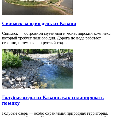
Свияжск за один день из Казани
Свияжск — островной музейный и монастырский комплекс,
который требует полного дня. Дорога по воде работает
сезонно, наземная — круглый год…
Голубые озёра из Казани: как спланировать
поездку
Голубые озёра — особо охраняемая природная территория,