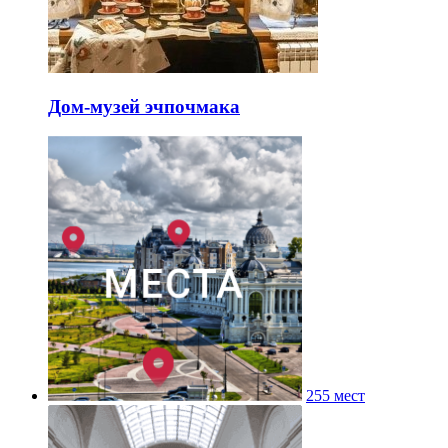
Дом-музей эчпочмака
255 мест