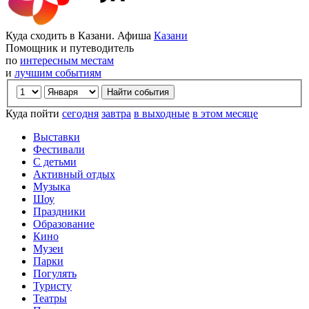
Куда сходить в Казани. Афиша
Казани
Помощник и путеводитель
по
интересным местам
и
лучшим событиям
Куда пойти
сегодня
завтра
в выходные
в этом месяце
Выставки
Фестивали
С детьми
Активный отдых
Музыка
Шоу
Праздники
Образование
Кино
Музеи
Парки
Погулять
Туристу
Театры