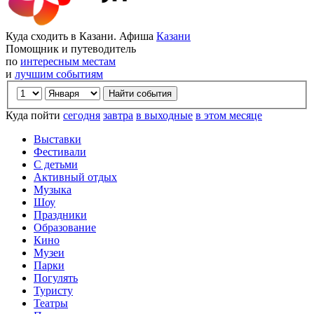
Куда сходить в Казани. Афиша
Казани
Помощник и путеводитель
по
интересным местам
и
лучшим событиям
Куда пойти
сегодня
завтра
в выходные
в этом месяце
Выставки
Фестивали
С детьми
Активный отдых
Музыка
Шоу
Праздники
Образование
Кино
Музеи
Парки
Погулять
Туристу
Театры