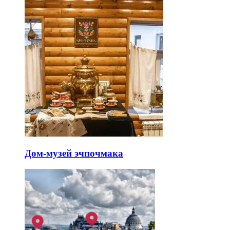
Дом-музей эчпочмака