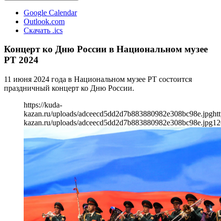
Google Calendar
Outlook.com
Скачать .ics
Концерт ко Дню России в Национальном музее
РТ 2024
11 июня 2024 года в Национальном музее РТ состоится
праздничный концерт ко Дню России.
https://kuda-
kazan.ru/uploads/adceecd5dd2d7b883880982e308bc98e.jpg
ht
kazan.ru/uploads/adceecd5dd2d7b883880982e308bc98e.jpg
12